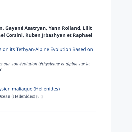
n
,
Gayané
Asatryan
,
Yann
Rolland
,
Lilit
hel
Corsini
,
Ruben
Jrbashyan
et
Raphael
s on its Tethyan-Alpine Evolution Based on
 sur son évolution téthysienne et alpine sur la
ysien maliaque (Hellénides)
Ocean (Hellenides)