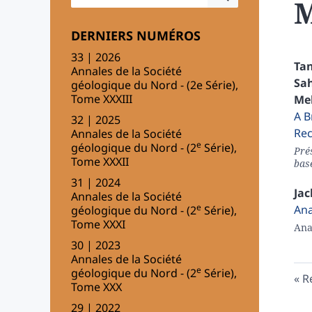
M
DERNIERS NUMÉROS
33 | 2026
Tan
Annales de la Société
Sa
géologique du Nord - (2e Série),
Tome XXXIII
Me
A B
32 | 2025
Rec
Annales de la Société
e
géologique du Nord - (2
Série),
Prés
Tome XXXII
bas
31 | 2024
Ja
Annales de la Société
e
Ana
géologique du Nord - (2
Série),
Tome XXXI
Ana
30 | 2023
Annales de la Société
e
géologique du Nord - (2
Série),
R
Tome XXX
29 | 2022