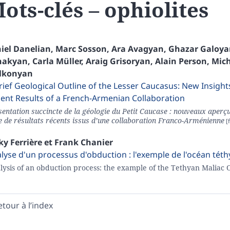
ots-clés – ophiolites
iel
Danelian
,
Marc
Sosson
,
Ara
Avagyan
,
Ghazar
Galoya
hakyan
,
Carla
Müller
,
Araig
Grisoryan
,
Alain
Person
,
Mic
lkonyan
rief Geological Outline of the Lesser Caucasus: New Insight
ent Results of a French-Armenian Collaboration
entation succincte de la géologie du Petit Caucase : nouveaux aperçus
e de résultats récents issus d’une collaboration Franco-Arménienne
cky
Ferrière
et
Frank
Chanier
lyse d'un processus d'obduction : l'exemple de l'océan téth
lysis of an obduction process: the example of the Tethyan Maliac 
etour à l’index