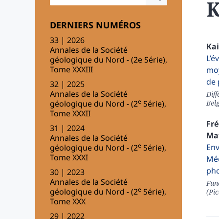
K
DERNIERS NUMÉROS
33 | 2026
Ka
Annales de la Société
L’é
géologique du Nord - (2e Série),
Tome XXXIII
moy
de 
32 | 2025
Annales de la Société
Diff
e
géologique du Nord - (2
Série),
Bel
Tome XXXII
Fré
31 | 2024
Ma
Annales de la Société
e
Env
géologique du Nord - (2
Série),
Tome XXXI
Méd
ph
30 | 2023
Annales de la Société
Fun
e
géologique du Nord - (2
Série),
(Pi
Tome XXX
29 | 2022