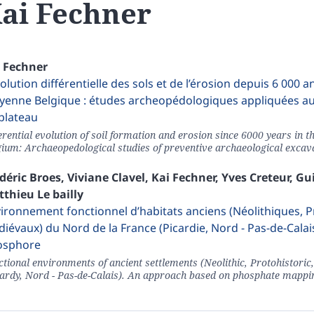
ai
Fechner
i
Fechner
volution différentielle des sols et de l’érosion depuis 6 000 
enne Belgique : études archeopédologiques appliquées aux 
plateau
erential evolution of soil formation and erosion since 6000 years in 
gium: Archaeopedological studies of preventive archaeological excavat
déric
Broes
,
Viviane
Clavel
,
Kai
Fechner
,
Yves
Creteur
,
Gu
tthieu
Le bailly
ironnement fonctionnel d’habitats anciens (Néolithiques, P
iévaux) du Nord de la France (Picardie, Nord - Pas-de-Calai
osphore
ctional environments of ancient settlements (Neolithic, Protohistori
cardy, Nord - Pas-de-Calais). An approach based on phosphate mappi