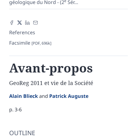
e
géologique du Nord - (2
Sér
…
References
Facsimile
[PDF, 696k]
Avant-propos
GeoReg 2011 et vie de la Société
Alain
Blieck
and
Patrick
Auguste
p. 3-6
Outline
OUTLINE
Text