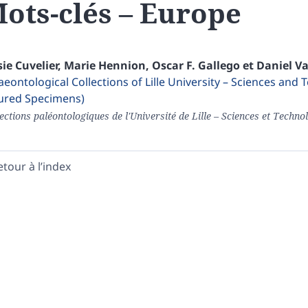
ots-clés – Europe
sie
Cuvelier
,
Marie
Hennion
,
Oscar
F. Gallego
et
Daniel
Va
aeontological Collections of Lille University – Sciences and
ured Specimens)
ections paléontologiques de l'Université de Lille – Sciences et Technol
etour à l’index