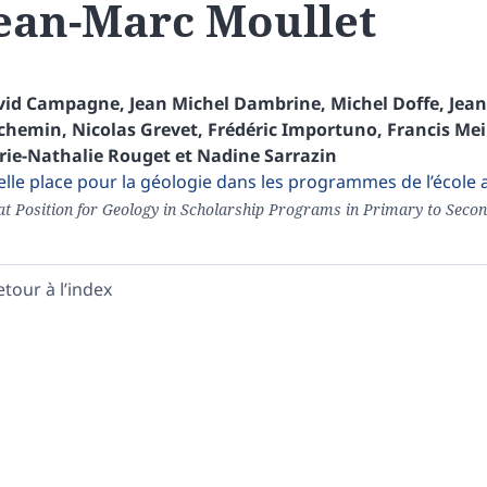
ean-Marc
Moullet
vid
Campagne
,
Jean Michel
Dambrine
,
Michel
Doffe
,
Jean
chemin
,
Nicolas
Grevet
,
Frédéric
Importuno
,
Francis
Mei
rie-Nathalie
Rouget
et
Nadine
Sarrazin
lle place pour la géologie dans les programmes de l’école a
t Position for Geology in Scholarship Programs in Primary to Secon
etour à l’index