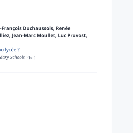
-François
Duchaussois
,
Renée
lliez
,
Jean-Marc
Moullet
,
Luc
Pruvost
,
u lycée ?
dary Schools ?