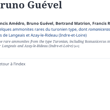
Bruno
Guével
ancis
Amédro
,
Bruno
Guével
,
Bertrand
Matrion
,
Francis
R
lques ammonites rares du turonien type, dont
romanicera
s de Langeais et Azay-le-Rideau (Indre-et-Loire)
e rare ammonites from the type Turonian, including
Romaniceras 
r Langeais and Azay-le-Rideau (Indre-et-Loire)
etour à l’index