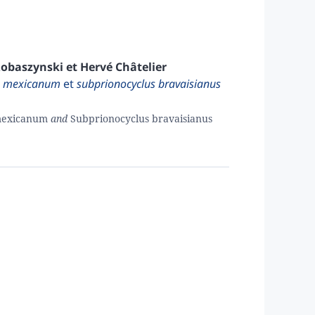
obaszynski
et
Hervé
Châtelier
s mexicanum
et
subprionocyclus bravaisianus
mexicanum
and
Subprionocyclus bravaisianus