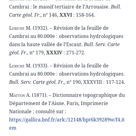
Cambrai : le massif tertiaire de l’Arrouaise.
Bull.
Carte géol. Fr
., n° 146,
XXVI
: 158-164
.
Leriche M. (1932). –
Révision de la feuille de
Cambrai au 80.000e : observations hydrologiques
dans la haute vallée de l’Escaut.
Bull. Serv. Carte
géol. Fr
., n° 179,
XXXIV
: 271-272.
Leriche M. (1933). –
Révision de la feuille de
Cambrai au 80.000e : observations hydrologiques.
Bull. Serv. Carte géol. Fr
., n° 190, XXXVIII : 117-124
.
Matton A.
(1871). – Dictionnaire topographique du
Département de l’Aisne. Paris, Imprimerie
Nationale ; consulté sur :
https://gallica.bnf.fr/ark:/12148/bpt6k39289w/f4.it
em