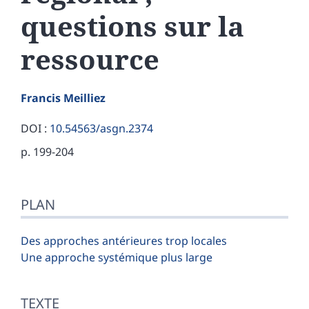
questions sur la
ressource
Francis
Meilliez
DOI :
10.54563/asgn.2374
p. 199-204
Plan
PLAN
Texte
Bibliographie
Notes
Des approches antérieures trop locales
Illustrations
Une approche systémique plus large
Citer cet article
Auteur
TEXTE