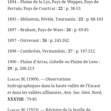
1894 – Plaine de la Lys, Pays de Weppes, Pays de
Ferrain, Pays de Courtrai :
22
: p. 38-53
1895 – Mélantois, Pévèle, Tournaisis :
23
: p. 88-103
1897 – Brabant, Pays de Waes :
26
: p. 69-85
1897 – Ostrevant :
26
: p. 243-262
1898 – Cambrésis, Vermandois :
27
: p. 197-212
1900 – Plaine d’Arras, Gohelle ou Plaine de Lens :
29
: p. 200-213
Leriche M. (1909). —
Observations
hydrographiques dans la haute vallée de l’Escaut
et dans les vallées affluentes.
Ann. Soc. Géol. Nord
,
XXXVIII
: 79-85
Leriche M. (1923). —
Révision de la feuille de