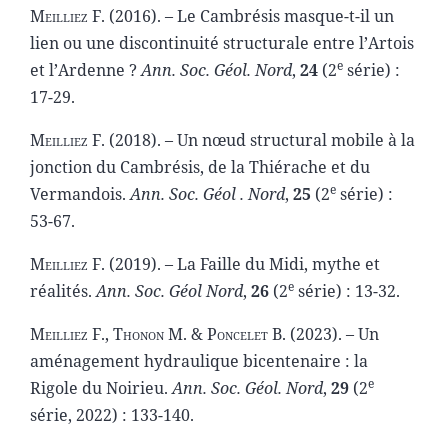
Meilliez F.
(2016). – Le Cambrésis masque-t-il un
lien ou une discontinuité structurale entre l’Artois
e
et l’Ardenne ?
Ann. Soc. Géol. Nord
,
24
(2
série) :
17-29.
Meilliez F.
(2018). – Un nœud structural mobile à la
jonction du Cambrésis, de la Thiérache et du
e
Vermandois.
Ann. Soc. Géol . Nord
,
25
(2
série) :
53-67.
Meilliez F.
(2019). – La Faille du Midi, mythe et
e
réalités.
Ann. Soc. Géol Nord
,
26
(2
série) : 13-32.
Meilliez
F.,
Thonon
M. &
Poncelet
B. (2023). – Un
aménagement hydraulique bicentenaire : la
e
Rigole du Noirieu.
Ann. Soc. Géol. Nord
,
29
(2
série, 2022) : 133-140.