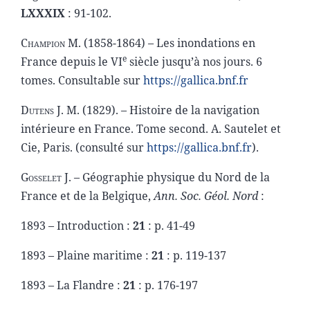
LXXXIX
: 91-102.
Champion M
. (1858-1864) – Les inondations en
e
France depuis le VI
siècle jusqu’à nos jours. 6
tomes. Consultable sur
https://gallica.bnf.fr
Dutens J. M
. (1829). – Histoire de la navigation
intérieure en France. Tome second. A. Sautelet et
Cie, Paris. (consulté sur
https://gallica.bnf.fr
).
Gosselet J.
– Géographie physique du Nord de la
France et de la Belgique,
Ann. Soc. Géol. Nord
:
1893 – Introduction :
21
: p. 41-49
1893 – Plaine maritime :
21
: p. 119-137
1893 – La Flandre :
21
: p. 176-197