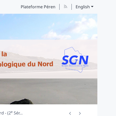
Plateforme Péren
English
e
d - (2
Sér
…