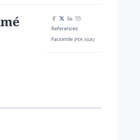
mmé
References
Facsimile
[PDF, 432k]