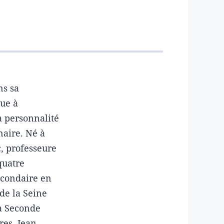
ns sa
ue à
a personnalité
naire. Né à
, professeure
 quatre
econdaire en
de la Seine
la Seconde
res. Jean