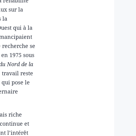
a réhabilité
ux sur la
 la
est qui à la
émancipaient
e recherche se
e en 1975 sous
 du Nord de la
 travail reste
 qui pose le
ernaire
ais riche
continue et
t l’intérêt