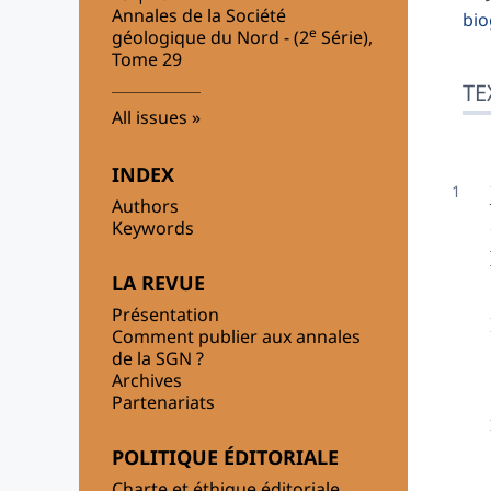
Au
Annales de la Société
bio
e
géologique du Nord - (2
Série),
Tome 29
TE
All issues
INDEX
Authors
Keywords
LA REVUE
Présentation
Comment publier aux annales
de la SGN ?
Archives
Partenariats
POLITIQUE ÉDITORIALE
Charte et éthique éditoriale