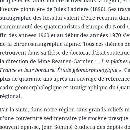
briqueteries, alors encore actives dans la région, et 
l’œuvre pionnière de Jules Ladrière (1890). Ses trava
stratigraphie des lœss lui valent d’être reconnu dans
communauté des quaternaristes d’Europe du Nord-Ou
fin des années 1960 et au début des années 1970 s’
de la chronostratigraphie alpine. Tous ces thèmes d
retrouvent dans sa thèse de doctorat d’État soutenu
la direction de Mme Beaujeu-Garnier : «
Les plaines
France et leur bordure. Étude géomorphologique
». Ce
plus de quarante ans après un ouvrage de référence
cadre géomorphologique et stratigraphique du Quat
régional.
Par la suite, dans notre région sans grands reliefs m
d’une couverture sédimentaire pléistocène presque 
souvent épaisse, Jean Sommé étudiera des dépôts don