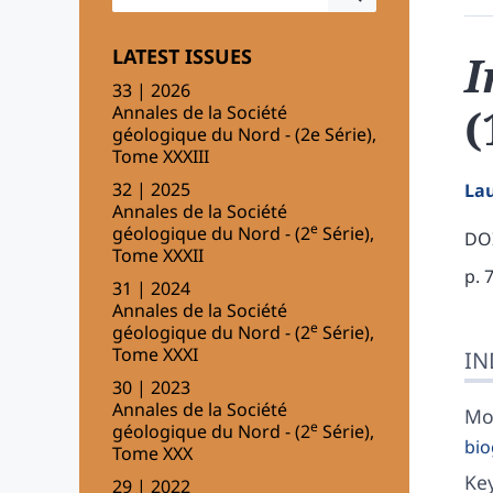
LATEST ISSUES
33 | 2026
(
Annales de la Société
géologique du Nord - (2e Série),
Tome XXXIII
32 | 2025
La
Annales de la Société
e
géologique du Nord - (2
Série),
DOI
Tome XXXII
p. 
31 | 2024
Annales de la Société
e
géologique du Nord - (2
Série),
Ind
Tome XXXI
IN
Tex
30 | 2023
Bib
Annales de la Société
Ap
Mot
e
géologique du Nord - (2
Série),
Ill
bio
Tome XXX
Ref
Ke
29 | 2022