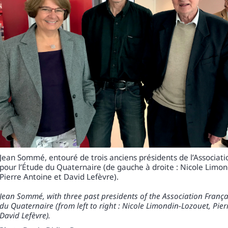
Jean Sommé, entouré de trois anciens présidents de l’Associati
pour l’Étude du Quaternaire (de gauche à droite : Nicole Limo
Pierre Antoine et David Lefèvre).
Jean Sommé, with three past presidents of the Association França
du Quaternaire (from left to right : Nicole Limondin-Lozouet, Pie
David Lefèvre).