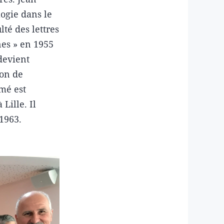
ogie dans le
té des lettres
nes » en 1955
 devient
ion de
mé est
Lille. Il
 1963.