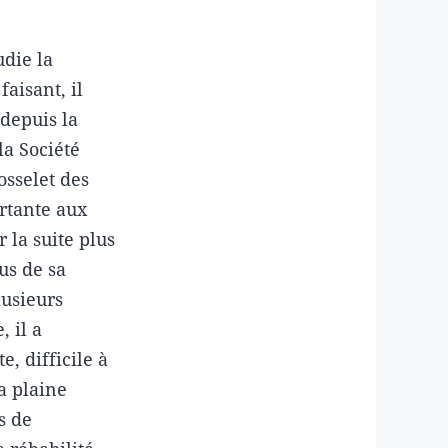
udie la
aisant, il
depuis la
a Société
osselet des
rtante aux
 la suite plus
us de sa
usieurs
 il a
, difficile à
a plaine
s de