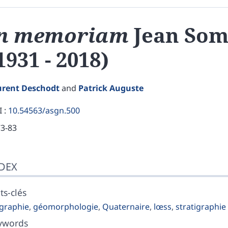
In memoriam
Jean So
1931 - 2018)
urent
Deschodt
and
Patrick
Auguste
 :
10.54563/asgn.500
73-83
ex
DEX
t
liography
pendix
s-clés
ustrations
graphie
,
géomorphologie
,
Quaternaire
,
lœss
,
stratigraphie
erences
ywords