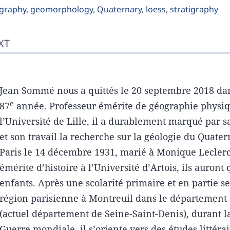
thors
graphy
,
geomorphology
,
Quaternary
,
loess
,
stratigraphy
XT
Jean Sommé nous a quittés le 20 septembre 2018 da
e
87
année. Professeur émérite de géographie physiq
l’Université de Lille, il a durablement marqué par s
et son travail la recherche sur la géologie du Quater
Paris le 14 décembre 1931, marié à Monique Leclerc
émérite d’histoire à l’Université d’Artois, ils auront
enfants. Après une scolarité primaire et en partie s
région parisienne à Montreuil dans le département 
(actuel département de Seine-Saint-Denis), durant 
Guerre mondiale, il s’oriente vers des études littérai