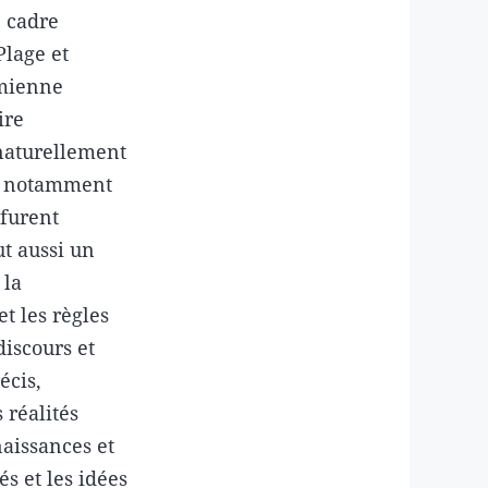
e cadre
Plage et
emienne
ire
 naturellement
e, notamment
 furent
ut aussi un
 la
et les règles
discours et
écis,
 réalités
naissances et
s et les idées