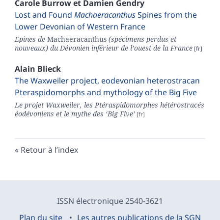
Carole
Burrow
et
Damien
Gendry
Lost and Found
Machaeracanthus
Spines from the
Lower Devonian of Western France
Epines de
Machaeracanthus
(spécimens perdus et
nouveaux) du Dévonien inférieur de l’ouest de la France
Alain
Blieck
The Waxweiler project, eodevonian heterostracan
Pteraspidomorphs and mythology of the Big Five
Le projet Waxweiler, les Ptéraspidomorphes hétérostracés
éodévoniens et le mythe des ‘Big Five’
Retour à l’index
ISSN électronique 2540-3621
Plan du site
Les autres publications de la SGN