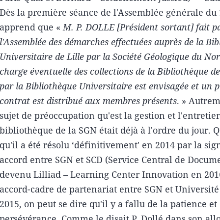
Dès la première séance de l'Assemblée générale du 
apprend que «
M. P. DOLLE [Président sortant] fait p
l'Assemblée des démarches effectuées auprès de la Bib
Universitaire de Lille par la Société Géologique du Nor
charge éventuelle des collections de la Bibliothèque de
par la Bibliothèque Universitaire est envisagée et un p
contrat est distribué aux membres présents
. » Autrem
sujet de préoccupation qu'est la gestion et l'entretie
bibliothèque de la SGN était déjà à l'ordre du jour. 
qu'il a été résolu ‘définitivement' en 2014 par la si
accord entre SGN et SCD (Service Central de Docume
devenu Lilliad – Learning Center Innovation en 2016
accord-cadre de partenariat entre SGN et Université 
2015, on peut se dire qu'il y a fallu de la patience et
persévérance. Comme le disait P. Dollé dans son all