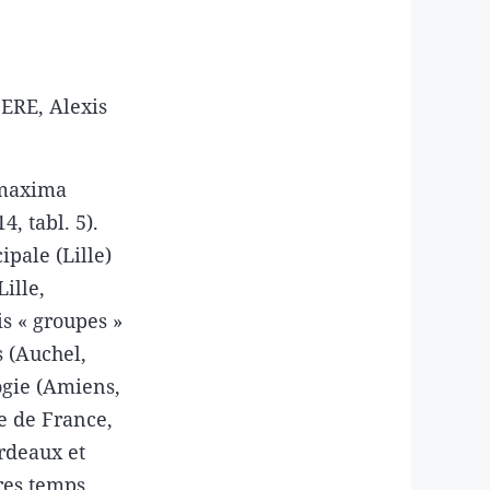
ERE, Alexis
.
 maxima
14, tabl. 5).
pale (Lille)
Lille,
is « groupes »
s (Auchel,
ogie (Amiens,
ge de France,
rdeaux et
tres temps …