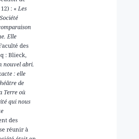
 12) : «
Les
Société
 comparaison
e. Elle
Faculté des
 : Blieck,
n nouvel abri.
acte : elle
théâtre de
la Terre où
ité qui nous
ue
ent des
se réunir à
ciété était en