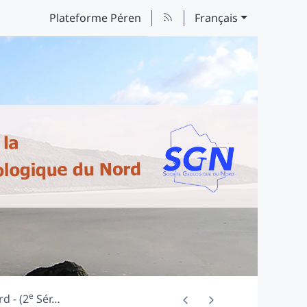
Plateforme Péren
Français
e
d - (2
Sér
…