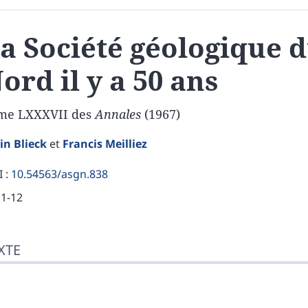
a Société géologique 
ord il y a 50 ans
me LXXXVII des
Annales
(1967)
ain
Blieck
et
Francis
Meilliez
 :
10.54563/asgn.838
11-12
te
XTE
liographie
er cet article
eurs