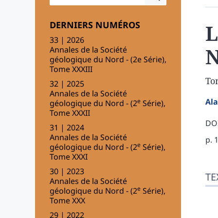
DERNIERS NUMÉROS
L
33 | 2026
N
Annales de la Société
géologique du Nord - (2e Série),
Tome XXXIII
To
32 | 2025
Annales de la Société
Al
e
géologique du Nord - (2
Série),
Tome XXXII
DOI
31 | 2024
Annales de la Société
p. 
e
géologique du Nord - (2
Série),
Tome XXXI
Tex
30 | 2023
TE
Bib
Annales de la Société
Cit
e
géologique du Nord - (2
Série),
Tome XXX
Aut
29 | 2022