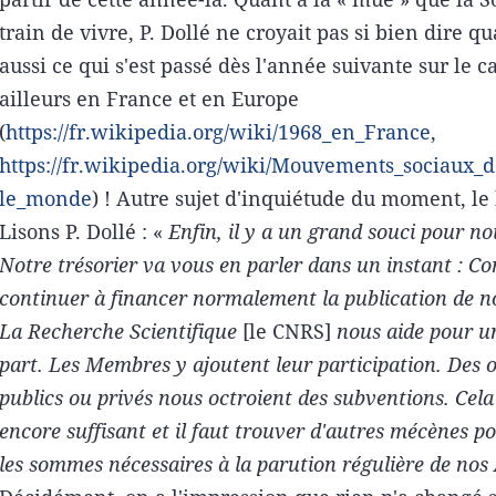
train de vivre, P. Dollé ne croyait pas si bien dire q
aussi ce qui s'est passé dès l'année suivante sur le 
ailleurs en France et en Europe
(
https://fr.wikipedia.org/wiki/1968_en_France
,
https://fr.wikipedia.org/wiki/Mouvements_sociaux_
le_monde
) ! Autre sujet d'inquiétude du moment, le
Lisons P. Dollé : «
Enfin, il y a un grand souci pour no
Notre trésorier va vous en parler dans un instant : 
continuer à financer normalement la publication de n
La Recherche Scientifique
[le CNRS]
nous aide pour u
part. Les Membres y ajoutent leur participation. Des
publics ou privés nous octroient des subventions. Cela
encore suffisant et il faut trouver d'autres mécènes p
les sommes nécessaires à la parution régulière de nos