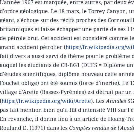
L'année 1967 est marquée, entre autres, par deux 
d'ordre géologique. Le 18 mars, le Torrey Canyon, un
géant, s'échoue sur des récifs proches des Cornouail
britanniques et laisse échapper une partie de ses 1
de pétrole brut. Cet accident est considéré comme l
grand accident pétrolier (
https://fr.wikipedia.org/wi
fait divers a aussi servi de thème pour le problème
auquel les étudiants de CB-BG1 (DUES = Diplôme uni
d'études scientifiques, diplôme nouveau cette année
Fouchet oblige) ont été soumis (force d'inertie). Le 1
village d'Arette (Basses-Pyrénées) est détruit par un
(
https://fr.wikipedia.org/wiki/Arette
). Les
Annales
SG
pas fait mention bien qu'il fût d'intensité VIII sur l
En revanche, il donna lieu à un article de Hoang-Tro
Rouland D. (1971) dans les
Comptes rendus de l'Acad