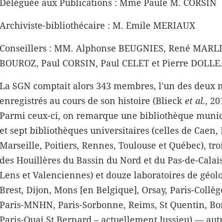
Déléguée aux Publications : Mme Paule M. CORSIN
Archiviste-bibliothécaire : M. Emile MERIAUX
Conseillers : MM. Alphonse BEUGNIES, René MARLI
BOUROZ, Paul CORSIN, Paul CELET et Pierre DOLLE
La SGN comptait alors 343 membres, l'un des deux
enregistrés au cours de son histoire (Blieck
et al
., 20
Parmi ceux-ci, on remarque une bibliothèque munici
et sept bibliothèques universitaires (celles de Caen, 
Marseille, Poitiers, Rennes, Toulouse et Québec), tro
des Houillères du Bassin du Nord et du Pas-de-Calai
Lens et Valenciennes) et douze laboratoires de géol
Brest, Dijon, Mons [en Belgique], Orsay, Paris-Collè
Paris-MNHN, Paris-Sorbonne, Reims, St Quentin, Bo
Paris-Quai St Bernard – actuellement Jussieu) — au