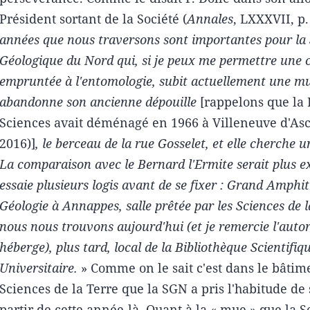
Président sortant de la Société (
Annales
, LXXXVII, p.
années que nous traversons sont importantes pour la 
Géologique du Nord qui, si je peux me permettre une
empruntée à l'entomologie, subit actuellement une mu
abandonne son ancienne dépouille
[rappelons que la 
Sciences avait déménagé en 1966 à Villeneuve d'Ascq
2016)]
, le berceau de la rue Gosselet, et elle cherche u
La comparaison avec le Bernard l'Ermite serait plus ex
essaie plusieurs logis avant de se fixer : Grand Amphi
Géologie à Annappes, salle prêtée par les Sciences de 
nous nous trouvons aujourd'hui (et je remercie l'autor
héberge), plus tard, local de la Bibliothèque Scientifiq
Universitaire.
» Comme on le sait c'est dans le bâtim
Sciences de la Terre que la SGN a pris l'habitude de 
partir de cette année-là. Quant à la « mue » que la So