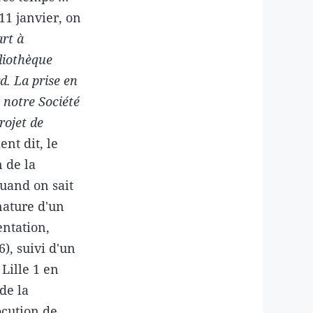
11 janvier, on
art à
liothèque
d. La prise en
 notre Société
rojet de
ent dit, le
n de la
Quand on sait
gnature d'un
ntation,
), suivi d'un
Lille 1 en
 de la
ocution de