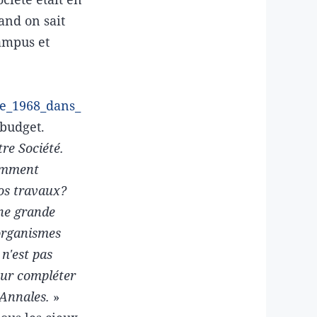
uand on sait
campus et
de_1968_dans_
 budget.
tre Société.
Comment
os travaux?
ne grande
 organismes
 n'est pas
our compléter
 Annales.
»