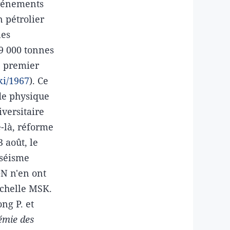
événements
 pétrolier
les
19 000 tonnes
e premier
ki/1967
). Ce
 de physique
versitaire
-là, réforme
3 août, le
 séisme
N n'en ont
'échelle MSK.
ng P. et
émie des