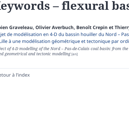
eywords – flexural ba
bien
Graveleau
,
Olivier
Averbuch
,
Benoît
Crepin
et
Thier
jet de modélisation en 4-D du bassin houiller du Nord – Pas
Lille à une modélisation géométrique et tectonique par ord
ect of 4-D modelling of the Nord – Pas-de-Calais coal basin: from the
ed geometrical and tectonic modelling
etour à l’index