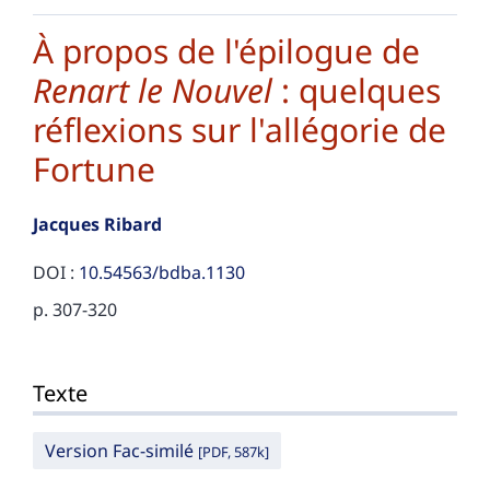
À propos de l'épilogue de
Renart le Nouvel
: quelques
réflexions sur l'allégorie de
Fortune
Jacques
Ribard
DOI :
10.54563/bdba.1130
p. 307-320
Texte
Texte
Citer cet article
Auteur
Version Fac-similé
[PDF, 587k]