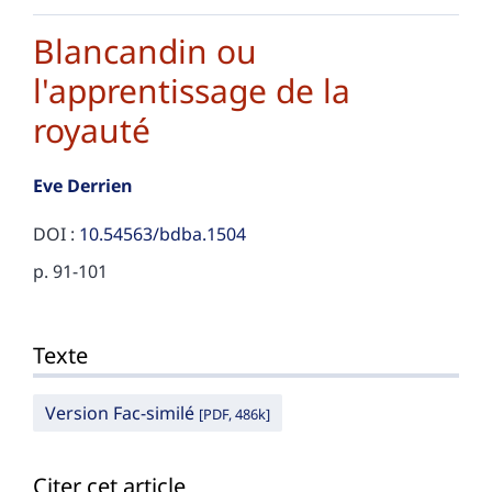
Blancandin ou
l'apprentissage de la
royauté
Eve
Derrien
DOI :
10.54563/bdba.1504
p. 91-101
Texte
Texte
Citer cet article
Auteur
Version Fac-similé
[PDF, 486k]
Citer cet article