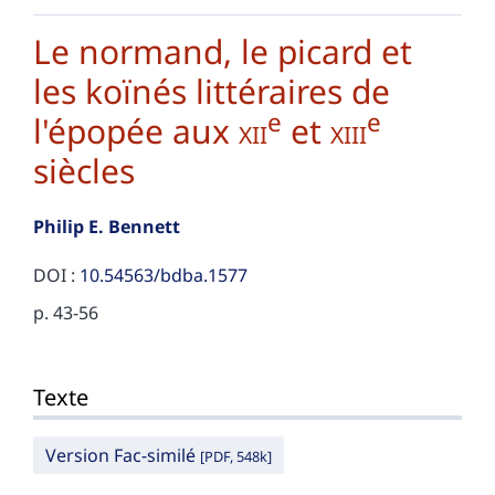
Le normand, le picard et
les koïnés littéraires de
e
e
l'épopée aux
xii
et
xiii
siècles
Philip E.
Bennett
DOI :
10.54563/bdba.1577
p. 43-56
Texte
Texte
Citer cet article
Auteur
Version Fac-similé
[PDF, 548k]