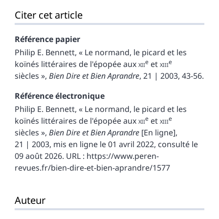
Citer cet article
Référence papier
Philip E.
Bennett
, « Le normand, le picard et les
e
e
koïnés littéraires de l'épopée aux
xii
et
xiii
siècles »,
Bien Dire et Bien Aprandre
, 21 | 2003, 43-56.
Référence électronique
Philip E.
Bennett
, « Le normand, le picard et les
e
e
koïnés littéraires de l'épopée aux
xii
et
xiii
siècles »,
Bien Dire et Bien Aprandre
[En ligne],
21 | 2003, mis en ligne le 01 avril 2022, consulté le
09 août 2026. URL : https://www.peren-
revues.fr/bien-dire-et-bien-aprandre/1577
Auteur