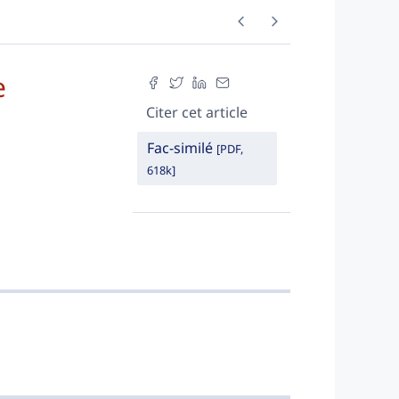
e
Citer cet article
Fac-similé
[PDF,
618k]