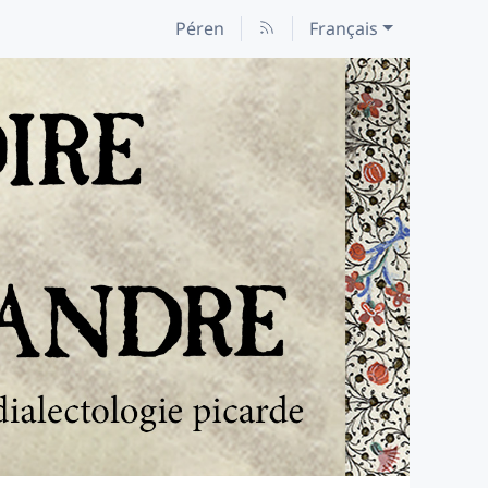
Péren
Français