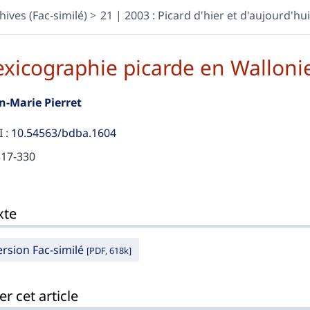
hives (Fac-similé)
21 | 2003 : Picard d'hier et d'aujourd'hui
exicographie picarde en Walloni
an-Marie
Pierret
 :
10.54563/bdba.1604
317-330
te
xte
er cet article
eur
ersion Fac-similé
[PDF, 618k]
er cet article