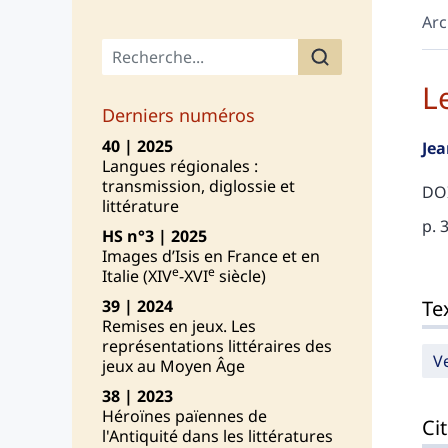
Arc
Menu principal
L
Derniers numéros
40 | 2025
Je
Langues régionales :
transmission, diglossie et
DOI
littérature
p. 
HS n°3 | 2025
Images d’Isis en France et en
e
e
Italie (XIV
-XVI
siècle)
Tex
Te
39 | 2024
Cit
Remises en jeux. Les
Aut
représentations littéraires des
V
jeux au Moyen Âge
38 | 2023
Héroïnes païennes de
Cit
l'Antiquité dans les littératures