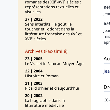
e
e
romanes des XII
-XVI
siècles :
représentations textuelles et
Réf
visuelles
Jea
37 | 2022
Réf
Sens interdits : le goût, le
toucher et l'odorat dans la
Jea
e
littérature française des XV
et
mis
e
XVI
siècles
ap
Archives (Fac-similé)
Au
23 | 2005
Le Vrai et le Faux au Moyen Âge
Je
22 | 2004
Histoire et Roman
21 | 2003
Dr
Picard d'hier et d'aujourd'hui
20 | 2002
CC
La biographie dans la
littérature médiévale