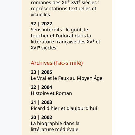
e
e
romanes des XII
-XVI
siècles :
représentations textuelles et
visuelles
37 | 2022
Sens interdits : le goût, le
toucher et l'odorat dans la
e
littérature française des XV
et
e
XVI
siècles
Archives (Fac-similé)
23 | 2005
Le Vrai et le Faux au Moyen Âge
22 | 2004
Histoire et Roman
21 | 2003
Picard d'hier et d'aujourd'hui
20 | 2002
La biographie dans la
littérature médiévale