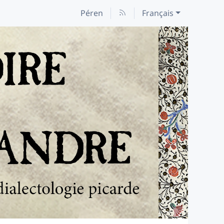
Péren
Français