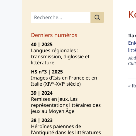
K
Menu principal
Derniers numéros
Ila
Enl
40 | 2025
lit
Langues régionales :
transmission, diglossie et
Abd
littérature
Cul
HS n°3 | 2025
Images d’Isis en France et en
e
e
Italie (XIV
-XVI
siècle)
R
39 | 2024
Remises en jeux. Les
représentations littéraires des
jeux au Moyen Âge
38 | 2023
Héroïnes païennes de
l'Antiquité dans les littératures