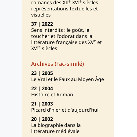
e
e
romanes des XII
-XVI
siècles :
représentations textuelles et
visuelles
37 | 2022
Sens interdits : le goût, le
toucher et l'odorat dans la
e
littérature française des XV
et
e
XVI
siècles
Archives (Fac-similé)
23 | 2005
Le Vrai et le Faux au Moyen Âge
22 | 2004
Histoire et Roman
21 | 2003
Picard d'hier et d'aujourd'hui
20 | 2002
La biographie dans la
littérature médiévale