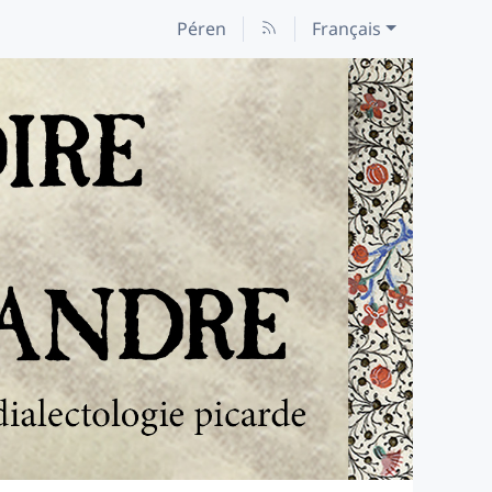
Péren
Français