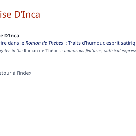
lise
D’Inca
se
D’Inca
rire dans le
Roman de Thèbes
: Traits d’humour, esprit satir
ghter in the
Roman de Thèbes
: humorous features, satirical expres
etour à l’index