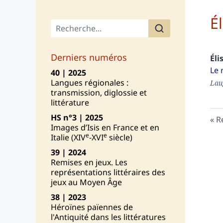
É
Menu principal
Derniers numéros
Éli
Le 
40 | 2025
Langues régionales :
Lau
transmission, diglossie et
littérature
HS n°3 | 2025
R
Images d’Isis en France et en
e
e
Italie (XIV
-XVI
siècle)
39 | 2024
Remises en jeux. Les
représentations littéraires des
jeux au Moyen Âge
38 | 2023
Héroïnes païennes de
l'Antiquité dans les littératures