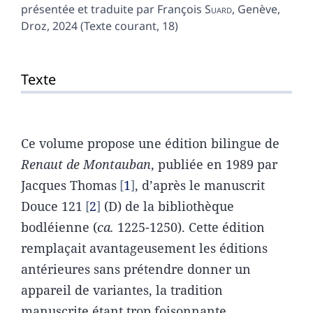
présentée et traduite par François
Suard
, Genève,
Droz, 2024 (Texte courant, 18)
Texte
Texte
Notes
Citer cet article
Auteur
Ce volume propose une édition bilingue de
Renaut de Montauban
, publiée en 1989 par
Jacques Thomas
1
, d’après le manuscrit
Douce 121
2
(D) de la bibliothèque
bodléienne (
ca.
1225-1250). Cette édition
remplaçait avantageusement les éditions
antérieures sans prétendre donner un
appareil de variantes, la tradition
manuscrite étant trop foisonnante.