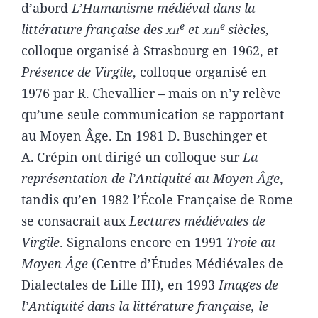
d’abord
L’Humanisme médiéval dans la
e
e
littérature française des
xii
et
xiii
siècles
,
colloque organisé à Strasbourg en 1­962, et
Présence de Virgile
, colloque organisé en
1976 par R. Chevallier – mais on n’y relève
qu’une seule communication se rapportant
au Moyen Âge. En 1981 D. Buschinger et
A. Crépin ont dirigé un colloque sur
La
représentation de l’Antiquité au Moyen Âge
,
tandis qu’en 1982 l’École Française de Rome
se consacrait aux
Lectures médiévales de
Virgile
. Signalons encore en 1991
Troie au
Moyen Âge
(Centre d’Études Médiévales de
Dialectales de Lille III), en 1993
Images de
l’Antiquité dans la littérature française, le