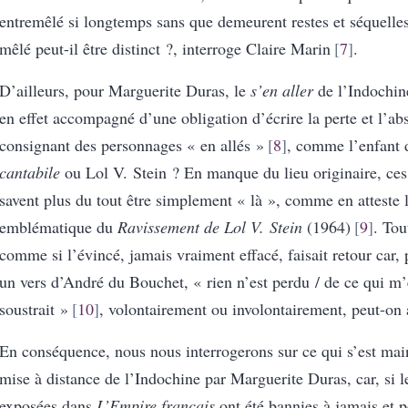
entremêlé si longtemps sans que demeurent restes et séquelles 
mêlé peut-il être distinct ?, interroge Claire Marin
7
.
D’ailleurs, pour Marguerite Duras, le
s’en aller
de l’Indochine
en effet accompagné d’une obligation d’écrire la perte et l’ab
consignant des personnages « en allés »
8
, comme l’enfant
cantabile
ou Lol V. Stein ? En manque du lieu originaire, ces
savent plus du tout être simplement « là », comme en atteste 
emblématique du
Ravissement de Lol V. Stein
(1964)
9
. Tou
comme si l’évincé, jamais vraiment effacé, faisait retour car,
un vers d’André du Bouchet, « rien n’est perdu / de ce qui m’
soustrait »
10
, volontairement ou involontairement, peut-on 
En conséquence, nous nous interrogerons sur ce qui s’est mai
mise à distance de l’Indochine par Marguerite Duras, car, si l
exposées dans
L’Empire français
ont été bannies à jamais et p