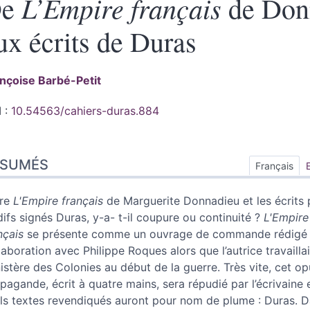
L’Empire français
De
de Don
ux écrits de Duras
ançoise
Barbé-Petit
 :
10.54563/cahiers-duras.884
sumés
ÉSUMÉS
ex
Français
n
te
tre
L'Empire français
de Marguerite Donnadieu et les écrits 
tes
difs signés Duras, y-a- t-il coupure ou continuité ?
L'Empire
er cet article
nçais
se présente comme un ouvrage de commande rédigé
eur
laboration avec Philippe Roques alors que l’autrice travaillai
istère des Colonies au début de la guerre. Très vite, cet o
pagande, écrit à quatre mains, sera répudié par l’écrivaine 
ls textes revendiqués auront pour nom de plume : Duras. 