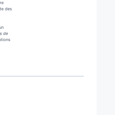
re
nte des
 un
as de
ations