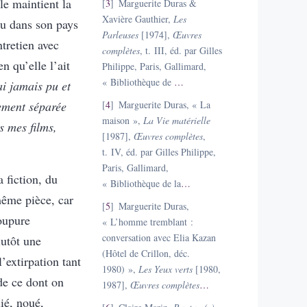
le maintient la
3
Marguerite Duras &
Xavière Gauthier,
Les
nu dans son pays
Parleuses
[1974],
Œuvres
ntretien avec
complètes
, t. III, éd. par Gilles
n qu’elle l’ait
Philippe, Paris, Gallimard,
« Bibliothèque de
…
ai jamais pu et
ement séparée
4
Marguerite Duras, « La
maison »,
La Vie matérielle
s mes films,
[1987],
Œuvres complètes
,
t. IV, éd. par Gilles Philippe,
Paris, Gallimard,
 fiction, du
« Bibliothèque de la
…
même pièce, car
5
Marguerite Duras,
coupure
« L’homme tremblant :
conversation avec Elia Kazan
utôt une
(Hôtel de Crillon, déc.
’extirpation tant
1980) »,
Les Yeux verts
[1980,
 de ce dont on
1987],
Œuvres complètes
…
ié, noué,