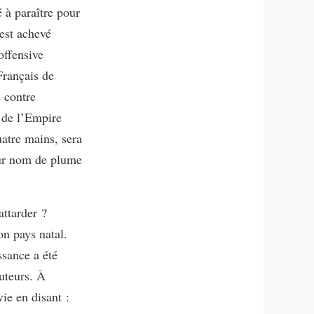
 à paraître pour
est achevé
offensive
Français de
 contre
s de l’Empire
atre mains, sera
pour nom de plume
attarder ?
on pays natal.
ssance a été
uteurs. À
vie en disant :