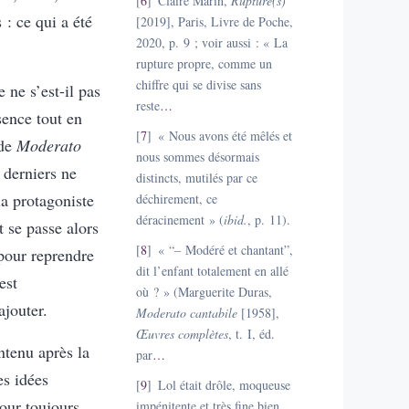
6
Claire Marin,
Rupture(s)
: ce qui a été
[2019], Paris, Livre de Poche,
2020, p. 9 ; voir aussi : « La
rupture propre, comme un
chiffre qui se divise sans
 ne s’est-il pas
reste
…
sence tout en
7
« Nous avons été mêlés et
 de
Moderato
nous sommes désormais
 derniers ne
distincts, mutilés par ce
la protagoniste
déchirement, ce
déracinement » (
ibid.
, p. 11).
t se passe alors
8
« “– Modéré et chantant”,
 pour reprendre
dit l’enfant totalement en allé
est
où ? » (Marguerite Duras,
ajouter.
Moderato cantabile
[1958],
Œuvres complètes
, t. I, éd.
ntenu après la
par
…
es idées
9
Lol était drôle, moqueuse
our toujours,
impénitente et très fine bien