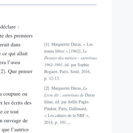
déclare :
nte des premiers
uerait dans
1
Marguerite Duras, « Les
mains libres » [1962],
Le
 ce qui allait
Dernier des métiers : entretiens
era l’aveu
1962-1991
, éd. par Sophie
2
. Que penser
Bogaert, Paris, Seuil, 2016,
p. 12-13.
2
Marguerite Duras,
Le
 a coupure ou
Livre dit : entretiens de
Duras
 les écrits des
filme, éd. par Joëlle Pagès-
Pindon, Paris, Gallimard,
e ce tout
« Les cahiers de la NRF »,
n ouvrage de
2014, p. 101.
…
que l’autrice