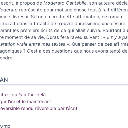
 esprit, à propos de
Moderato Cantabile
, son auteure décla
oderato
représente pour moi une chose tout à fait différe
miers livres
». Si l’on en croit cette affirmation, ce roman
tituerait dans la totalité de l’œuvre durassienne une césure
parant les premiers écrits de ce qui allait suivre. Pourtant à
re moment de sa vie, Duras fera l’aveu suivant : «
Il n’y a p
paration vraie entre mes textes
». Que penser de ces affirm
agoniques ? C’est à ces questions que nous avons tenté́ de
pondre.
LAN
utre : du
là
à l’au-delà
rgir l’ici et le maintenant
rréversible rendu réversible par l’écrit
XTE