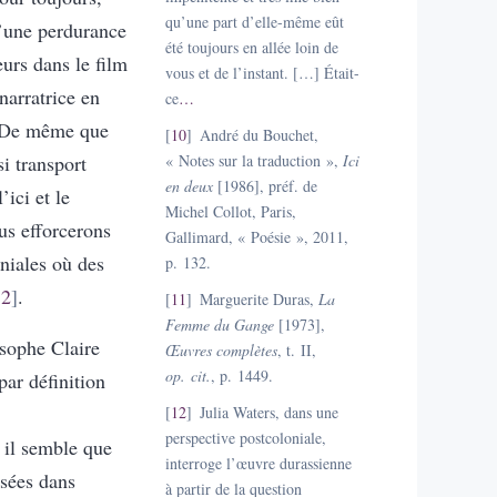
qu’une part d’elle-même eût
d’une perdurance
été toujours en allée loin de
eurs dans le film
vous et de l’instant. […] Était-
narratrice en
ce
…
 De même que
10
André du Bouchet,
si transport
« Notes sur la traduction »,
Ici
en deux
[1986], préf. de
’ici et le
Michel Collot, Paris,
us efforcerons
Gallimard, « Poésie », 2011,
niales où des
p. 132.
12
.
11
Marguerite Duras,
La
Femme du Gange
[1973],
osophe Claire
Œuvres complètes
, t. II,
op. cit.
, p. 1449.
par définition
12
Julia Waters, dans une
perspective postcoloniale,
, il semble que
interroge l’œuvre durassienne
isées dans
à partir de la question