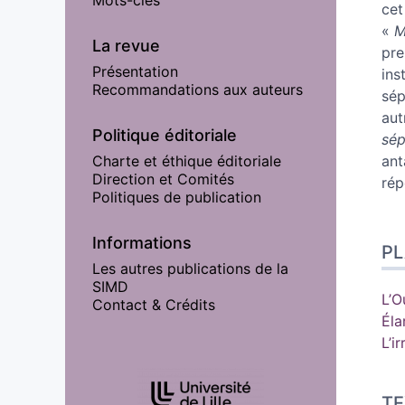
cet
«
M
La revue
pre
Présentation
ins
Recommandations aux auteurs
sé
aut
Politique éditoriale
sé
Charte et éthique éditoriale
ant
Direction et Comités
ré
Politiques de publication
Informations
P
Les autres publications de la
SIMD
L’O
Contact & Crédits
Éla
L’i
Affiliations/partenaires
TE