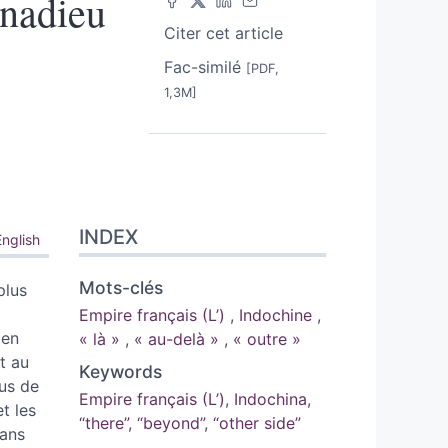
nadieu
Citer cet article
Fac-similé
[PDF,
1,3M]
INDEX
English
Mots-clés
plus
Empire français (L’)
,
Indochine
,
 en
« là »
,
« au-delà »
,
« outre »
t au
Keywords
pus de
Empire français (L’)
,
Indochina
,
et les
“there”
,
“beyond”
,
“other side”
Dans