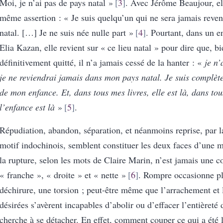
Moi, je n’ai pas de pays natal »
3
. Avec Jérôme Beaujour, el
même assertion : « Je suis quelqu’un qui ne sera jamais reve
natal. […] Je ne suis née nulle part »
4
. Pourtant, dans un e
Elia Kazan, elle revient sur « ce lieu natal » pour dire que, bie
définitivement quitté, il n’a jamais cessé de la hanter : «
je n’
je ne reviendrai jamais dans mon pays natal. Je suis complèt
de mon enfance. Et, dans tous mes livres, elle est là, dans tou
l’enfance est là
»
5
.
Répudiation, abandon, séparation, et néanmoins reprise, par la
motif indochinois, semblent constituer les deux faces d’une 
la rupture, selon les mots de Claire Marin, n’est jamais une 
« franche », « droite » et « nette »
6
. Rompre occasionne pl
déchirure, une torsion ; peut-être même que l’arrachement et l
désirées s’avèrent incapables d’abolir ou d’effacer l’entièreté
cherche à se détacher. En effet, comment couper ce qui a été l