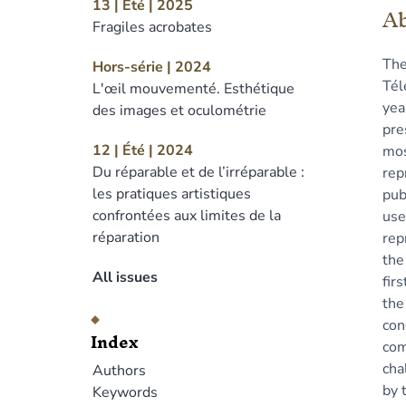
Ind
13 | Été | 2025
Ab
Out
Fragiles acrobates
Tex
Th
Hors-série | 2024
Bib
Tél
L'œil mouvementé. Esthétique
No
yea
des images et oculométrie
Ill
pre
Ref
12 | Été | 2024
mos
Aut
Du réparable et de l’irréparable :
rep
les pratiques artistiques
pub
confrontées aux limites de la
use
réparation
rep
the
All issues
fir
the
con
Index
com
cha
Authors
by 
Keywords