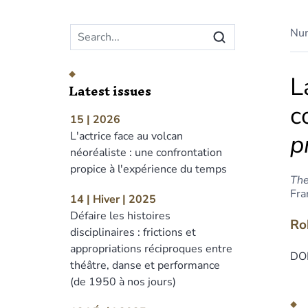
Main menu
Nu
L
Latest issues
c
15 | 2026
p
L'actrice face au volcan
néoréaliste : une confrontation
propice à l'expérience du temps
The
Fra
14 | Hiver | 2025
Défaire les histoires
Ro
disciplinaires : frictions et
appropriations réciproques entre
DOI
théâtre, danse et performance
(de 1950 à nos jours)
Abs