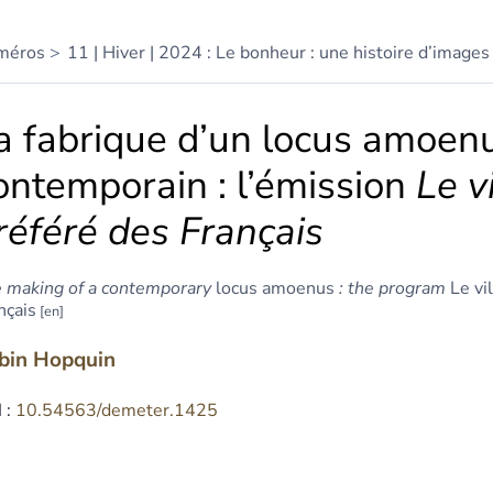
méros
11 | Hiver | 2024 : Le bonheur : une histoire d’images 
a fabrique d’un locus amoen
ontemporain : l’émission
Le v
référé des Français
 making of a contemporary
locus amoenus
: the program
Le vi
nçais
bin
Hopquin
 :
10.54563/demeter.1425
tracts