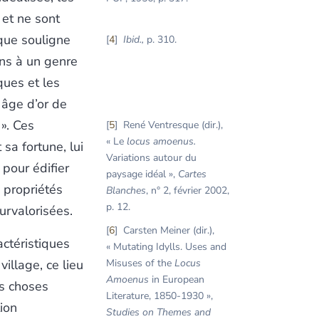
 et ne sont
que souligne
4
Ibid.,
p. 310.
ins à un genre
ques et les
 âge d’or de
». Ces
5
René Ventresque (dir.),
« Le
locus amoenus.
sa fortune, lui
Variations autour du
 pour édifier
paysage idéal »,
Cartes
 propriétés
Blanches
, n° 2, février 2002,
p. 12.
urvalorisées.
6
Carsten Meiner (dir.),
actéristiques
« Mutating Idylls. Uses and
illage, ce lieu
Misuses of the
Locus
Amoenus
in European
es choses
Literature, 1850-1930 »,
tion
Studies on Themes and