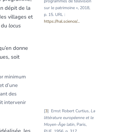
programmes de télévision
en dépit de la
sur le patrimoine », 2018,
p. 15. URL :
des villages et
https://hal.science/
…
du
locus
 qu’en donne
ues, soit
écor minimum
et d’une
hant des
it intervenir
3
Ernst Robert Curtius,
La
littérature européenne et le
Moyen-Âge latin
, Paris,
idéalisée, les
PUF, 1956, p. 317.