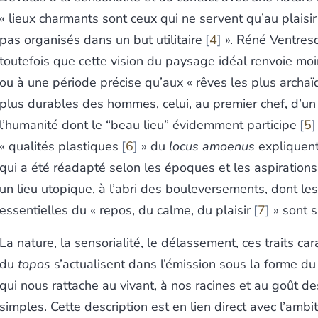
« lieux charmants sont ceux qui ne servent qu’au plaisir
pas organisés dans un but utilitaire
4
». Réné Ventres
toutefois que cette vision du paysage idéal renvoie mo
ou à une période précise qu’aux « rêves les plus archaï
plus durables des hommes, celui, au premier chef, d’un
l’humanité dont le “beau lieu” évidemment participe
5
« qualités plastiques
6
» du
locus amoenus
expliquent 
qui a été réadapté selon les époques et les aspirations
un lieu utopique, à l’abri des bouleversements, dont les
essentielles du « repos, du calme, du plaisir
7
» sont s
La nature, la sensorialité, le délassement, ces traits car
du
topos
s’actualisent dans l’émission sous la forme du v
qui nous rattache au vivant, à nos racines et au goût d
simples. Cette description est en lien direct avec l’ambi