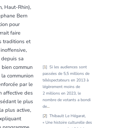
m
,
Haut-Rhin),
téphane Bern
ion pour
rait faire
s traditions et
inoffensive,
n depuis sa
 « bien commun
1
Si les audiences sont
passées de 5,5 millions de
s la communion
téléspectateurs en 2013 à
nforcée par le
légèrement moins de
n affective des
2 millions en 2023, le
nombre de votants a bondi
ssédant le plus
de
…
a plus active,
2
Thibault Le Hégarat,
expliquant
« Une histoire culturelle des
le programme,