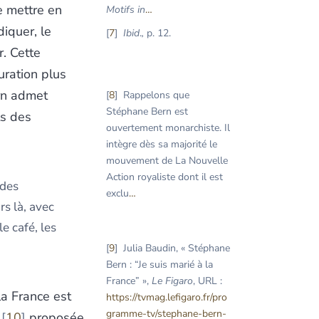
de mettre en
Motifs in
…
iquer, le
7
Ibid
.
,
p. 12.
r. Cette
uration plus
rn admet
8
Rappelons que
Stéphane Bern est
ts des
ouvertement monarchiste. Il
intègre dès sa majorité le
mouvement de La Nouvelle
Action royaliste dont il est
 des
exclu
…
rs là, avec
e café, les
9
Julia Baudin, « Stéphane
Bern : “Je suis marié à la
France” »,
Le Figaro
, URL :
la France est
https://tvmag.lefigaro.fr/pro
gramme-tv/stephane-bern-
10
proposée