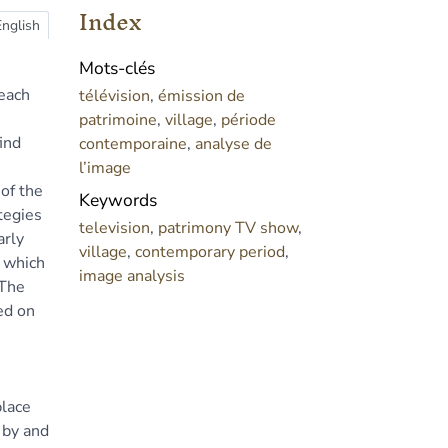
Index
English
Mots-clés
 each
télévision
,
émission de
patrimoine
,
village
,
période
ind
contemporaine
,
analyse de
l’image
 of the
Keywords
ategies
television
,
patrimony TV show
,
arly
village
,
contemporary period
,
n which
image analysis
 The
ed on
place
 by and