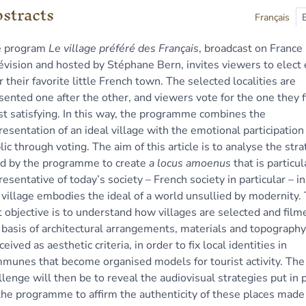
ex
stracts
line
Français
t
e program
Le village préféré des Français
, broadcast on France
liography
évision and hosted by Stéphane Bern, invites viewers to elect
tes
r their favorite little French town. The selected localities are
ustrations
sented one after the other, and viewers vote for the one they f
erences
t satisfying. In this way, the programme combines the
hor
resentation of an ideal village with the emotional participation
lic through voting. The aim of this article is to analyse the str
d by the programme to create
a locus amoenus
that is particul
resentative of today’s society – French society in particular – i
 village embodies the ideal of a world unsullied by modernity.
st objective is to understand how villages are selected and film
 basis of architectural arrangements, materials and topography
ceived as aesthetic criteria, in order to fix local identities in
munes that become organised models for tourist activity. The
llenge will then be to reveal the audiovisual strategies put in 
the programme to affirm the authenticity of these places made