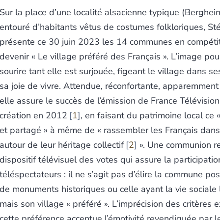
Sur la place d’une localité alsacienne typique (Berghei
entouré d’habitants vêtus de costumes folkloriques, S
présente ce 30 juin 2023 les 14 communes en compétit
devenir « Le village préféré des Français ». L’image pour
sourire tant elle est surjouée, figeant le village dans se
sa joie de vivre. Attendue, réconfortante, apparemment 
elle assure le succès de l’émission de France Télévisio
création en 2012
1
, en faisant du patrimoine local ce
et partagé » à même de « rassembler les Français dan
autour de leur héritage collectif
2
». Une communion re
dispositif télévisuel des votes qui assure la participatio
téléspectateurs : il ne s’agit pas d’élire la commune po
de monuments historiques ou celle ayant la vie sociale l
mais son village « préféré ». L’imprécision des critères 
cette préférence accentue l’émotivité revendiquée par 