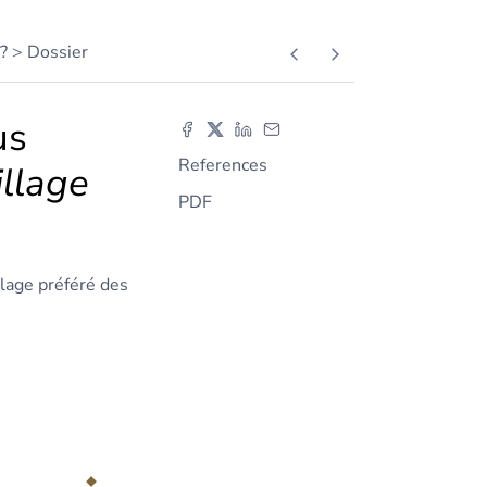
?
Dossier
us
References
illage
PDF
llage préféré des