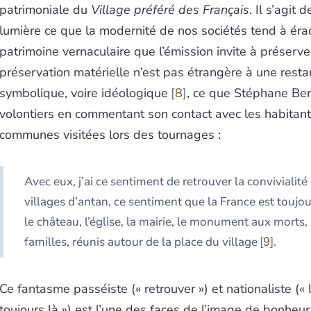
patrimoniale du
Village préféré des Français
. Il s’agit 
lumière ce que la modernité de nos sociétés tend à érad
patrimoine vernaculaire que l’émission invite à préserve
préservation matérielle n’est pas étrangère à une resta
symbolique, voire idéologique
8
, ce que Stéphane Be
volontiers en commentant son contact avec les habitan
communes visitées lors des tournages :
Avec eux, j’ai ce sentiment de retrouver la convivialité
villages d’antan, ce sentiment que la France est toujou
le château, l’église, la mairie, le monument aux morts, l
familles, réunis autour de la place du village
9
.
Ce fantasme passéiste (« retrouver ») et nationaliste (« 
toujours là ») est l’une des faces de l’image de bonheur