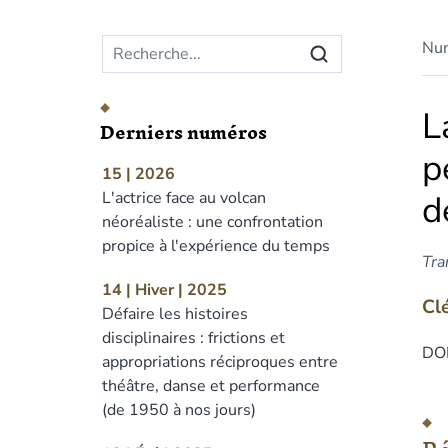
Menu principal
Nu
L
Derniers numéros
p
15 | 2026
d
L'actrice face au volcan
néoréaliste : une confrontation
propice à l'expérience du temps
Tra
14 | Hiver | 2025
Cl
Défaire les histoires
disciplinaires : frictions et
DOI
appropriations réciproques entre
théâtre, danse et performance
Ré
(de 1950 à nos jours)
Ind