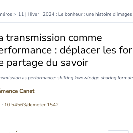
méros
11 | Hiver | 2024 : Le bonheur : une histoire d’images 
a transmission comme
erformance : déplacer les fo
e partage du savoir
nsmission as performance: shifting kwowledge sharing format
émence
Canet
 :
10.54563/demeter.1542
sumés
ex