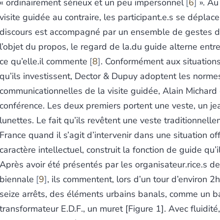
« ordinairement sérieux et un peu impersonnel
6
». Au
visite guidée au contraire, les participant.e.s se déplace
discours est accompagné par un ensemble de gestes d
l’objet du propos, le regard de la.du guide alterne entre
ce qu’elle.il commente
8
. Conformément aux situations
qu’ils investissent, Dector & Dupuy adoptent les norme
communicationnelles de la visite guidée, Alain Michard 
conférence. Les deux premiers portent une veste, un je
lunettes. Le fait qu’ils revêtent une veste traditionnell
France quand il s’agit d’intervenir dans une situation off
caractère intellectuel, construit la fonction de guide qu’
Après avoir été présentés par les organisateur.rice.s de
biennale
9
, ils commentent, lors d’un tour d’environ 2
seize arrêts, des éléments urbains banals, comme un b
transformateur E.D.F., un muret [Figure 1]. Avec fluidité,