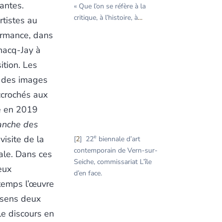
antes.
« Que l’on se réfère à la
critique, à l’histoire, à
…
rtistes au
formance, dans
nacq-Jay à
ition. Les
t des images
ccrochés aux
e en 2019
anche des
e
isite de la
2
22
biennale d’art
contemporain de Vern-sur-
nale. Dans ces
Seiche, commissariat L’île
eux
d’en face.
 temps l’œuvre
e sens deux
 le discours en