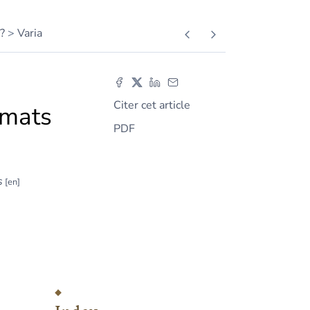
?
Varia
Citer cet article
rmats
PDF
s