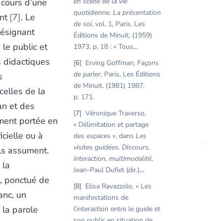
 cours d’une
en scène de la vie
quotidienne. La présentation
nt
7
. Le
de soi
, vol. 1, Paris, Les
ésignant
Éditions de Minuit, (1959)
 le public et
1973, p. 18 : « Tous
…
 didactiques
6
Erving Goffman,
Façons
de parler
, Paris, Les Éditions
s
de Minuit, (1981) 1987,
celles de la
p. 171.
an et des
7
Véronique Traverso,
ement portée en
« Délimitation et partage
icielle ou à
des espaces », dans
Les
visites guidées. Discours,
ils assument.
interaction, multimodalité
,
 la
Jean-Paul Dufiet (dir.)
…
h, ponctué de
8
Elisa Ravazzolo, « Les
anc, un
manifestations de
 la parole
l’interaction entre le guide et
son public en situation de