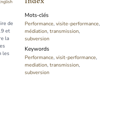
Index
English
Mots-clés
ire de
Performance
,
visite-performance
,
19 et
médiation
,
transmission
,
re la
subversion
mes
Keywords
 les
Performance
,
visit-performance
,
mediation
,
transmission
,
subversion