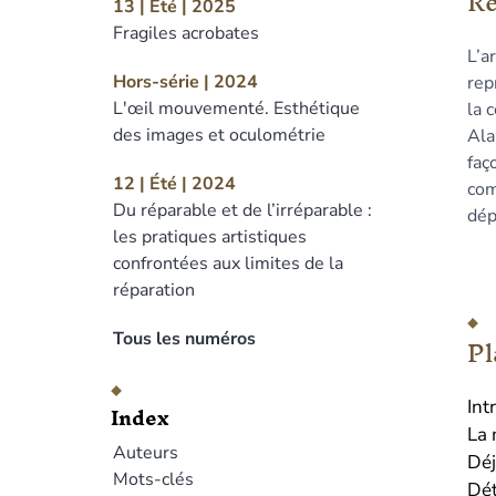
R
13 | Été | 2025
Pla
Fragiles acrobates
Tex
L’a
Bib
Hors-série | 2024
rep
No
L'œil mouvementé. Esthétique
la 
Ill
des images et oculométrie
Ala
Cit
faç
Aut
12 | Été | 2024
com
Du réparable et de l’irréparable :
dép
les pratiques artistiques
confrontées aux limites de la
réparation
Pl
Tous les numéros
Int
Index
La 
Auteurs
Déj
Mots-clés
Dét