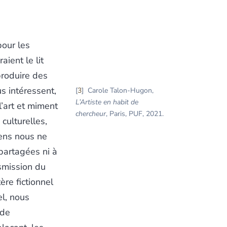
our les
ient le lit
produire des
s intéressent,
3
Carole Talon-Hugon,
L’Artiste en habit de
l’art et miment
chercheur
, Paris, PUF, 2021.
 culturelles,
sens nous ne
 partagées ni à
nsmission du
ère fictionnel
el, nous
 de