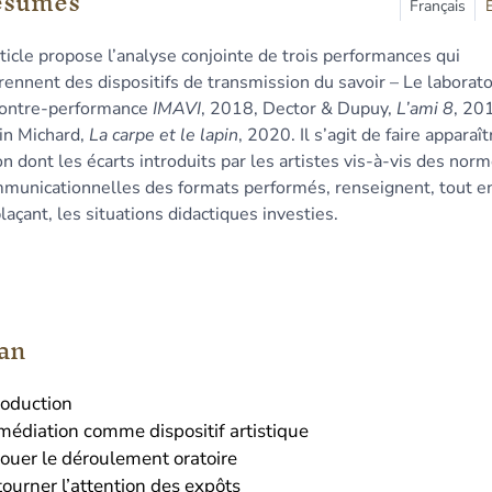
ésumés
n
Français
te
rticle propose l’analyse conjointe de trois performances qui
liographie
rennent des dispositifs de transmission du savoir – Le laborato
tes
contre-performance
IMAVI
, 2018, Dector & Dupuy,
L’ami 8
, 20
ustrations
in Michard,
La carpe et le lapin
, 2020. Il s’agit de faire apparaît
er cet article
on dont les écarts introduits par les artistes vis-à-vis des nor
eur
municationnelles des formats performés, renseignent, tout en
laçant, les situations didactiques investies.
an
roduction
médiation comme dispositif artistique
ouer le déroulement oratoire
ourner l’attention des expôts