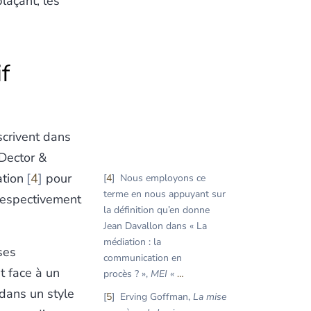
laçant, les
f
scrivent dans
 Dector &
ation
4
pour
4
Nous employons ce
terme en nous appuyant sur
 respectivement
la définition qu’en donne
Jean Davallon dans « La
médiation : la
ses
communication en
t face à un
procès ? »,
MEI «
…
 dans un style
5
Erving Goffman,
La mise