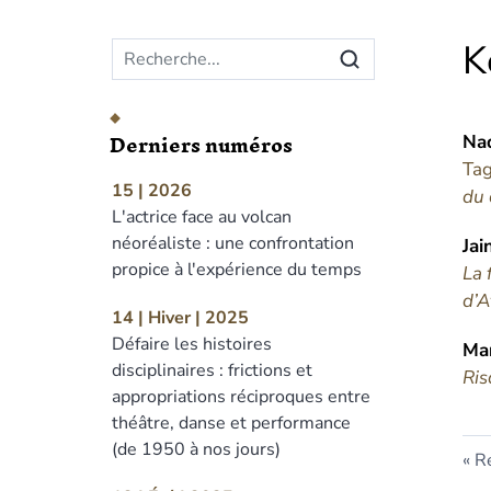
Menu principal
K
Derniers numéros
Na
Tag
15 | 2026
du 
L'actrice face au volcan
néoréaliste : une confrontation
Jai
propice à l'expérience du temps
La 
d’A
14 | Hiver | 2025
Défaire les histoires
Mar
disciplinaires : frictions et
Ris
appropriations réciproques entre
théâtre, danse et performance
(de 1950 à nos jours)
Re