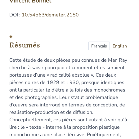
Vincent
Bonnet
DOI :
10.54563/demeter.2180
Résumés
Index
Résumés
Plan
Français
English
Texte
Cette étude de deux pièces peu connues de Man Ray
Bibliographie
cherche à saisir pourquoi et comment elles seraient
Notes
porteuses d’une « radicalité absolue ». Ces deux
Illustrations
pièces noires de 1929 et 1930, presque identiques,
Citer cet article
ont la particularité d’être à la fois des monochromes
Auteur
et des photographies. Leur statut problématique
d’œuvre sera interrogé en termes de conception, de
réalisation-production et de diffusion.
Conceptuellement, ces pièces sont autant à voir qu’à
lire : le « texte » interne à la proposition plastique
monochrome a une place décisive. Poïétiquement,