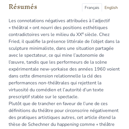
Index
Résumés
Plan
Français
English
Texte
Les connotations négatives attribuées à l’adjectif
Bibliographie
« théâtral » ont nourri des positions esthétiques
Notes
e
contradictoires vers le milieu du XX
siècle. Chez
Citer cet article
Fried, il qualifie la présence littérale de l’objet dans la
Auteur
sculpture minimaliste, dans une situation partagée
avec le spectateur, ce qui mine l’autonomie de
l’œuvre, tandis que les performeurs de la scène
expérimentale new-yorkaise des années 1960 voient
dans cette dimension relationnelle la clé des
performances
non-
théâtrales qui rejettent la
virtuosité du comédien et l’autorité d’un texte
prescriptif stable sur le spectacle.
Plutôt que de trancher en faveur de l’une de ces
définitions du théâtre pour circonscrire négativement
des pratiques artistiques autres, cet article étend la
thèse de Schechner du
happening
comme « théâtre