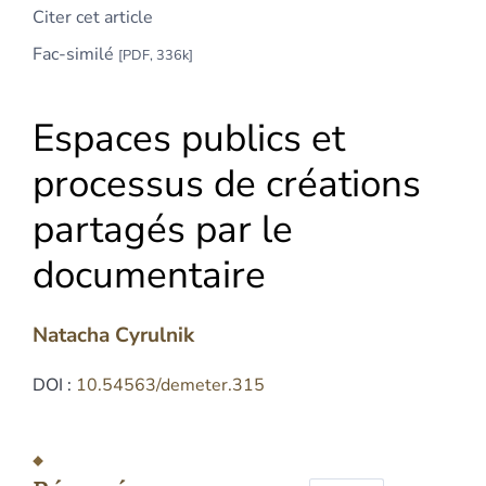
Citer cet article
Fac-similé
[PDF, 336k]
Espaces publics et
processus de créations
partagés par le
documentaire
Natacha
Cyrulnik
DOI :
10.54563/demeter.315
Résumés
Index