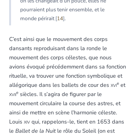
on les changeait d’un pouce, elles ne
pourraient plus tenir ensemble, et le
monde périrait
14
.
C’est ainsi que le mouvement des corps
dansants reproduisant dans la ronde le
mouvement des corps célestes, que nous
avions évoqué précédemment dans sa fonction
rituelle, va trouver une fonction symbolique et
e
allégorique dans les ballets de cour des
xvi
et
e
xvii
siècles. Il s’agira de figurer par le
mouvement circulaire la course des astres, et
ainsi de mettre en scène l’harmonie céleste.
Louis
xiv
qui, rappelons-le, tient en 1653 dans
le
Ballet de la Nuit
le rôle du Soleil (on est