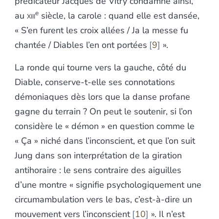
prédicateur Jacques de Vitry condamne ainsi,
e
au
xiii
siècle, la carole : quand elle est dansée,
« S’en furent les croix allées / Ja la messe fu
chantée / Diables l’en ont portées
9
».
La ronde qui tourne vers la gauche, côté du
Diable, conserve-t-elle ses connotations
démoniaques dès lors que la danse profane
gagne du terrain ? On peut le soutenir, si l’on
considère le « démon » en question comme le
« Ça » niché dans l’inconscient, et que l’on suit
Jung dans son interprétation de la giration
antihoraire : le sens contraire des aiguilles
d’une montre « signifie psychologiquement une
circumambulation vers le bas, c’est-à-dire un
mouvement vers l’inconscient
10
». Il n’est