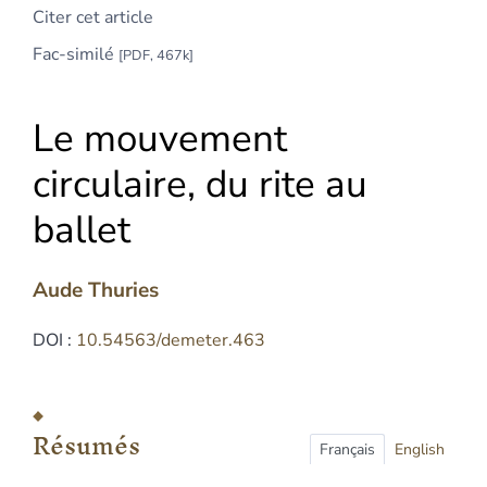
Citer cet article
Fac-similé
[PDF, 467k]
Le mouvement
circulaire, du rite au
ballet
Aude
Thuries
DOI :
10.54563/demeter.463
Résumés
Index
Résumés
Plan
Français
English
Texte