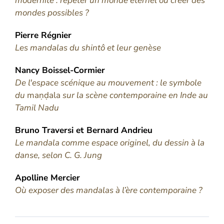
modernité : répéter un monde éternel ou créer des
mondes possibles ?
Pierre
Régnier
Les mandalas du shintô et leur genèse
Nancy
Boissel-Cormier
De l'espace scénique au mouvement : le symbole
du
maṇḍala
sur la scène contemporaine en Inde au
Tamil Nadu
Bruno
Traversi
et
Bernard
Andrieu
Le mandala comme espace originel, du dessin à la
danse, selon C. G. Jung
Apolline
Mercier
Où exposer des mandalas à l’ère contemporaine ?