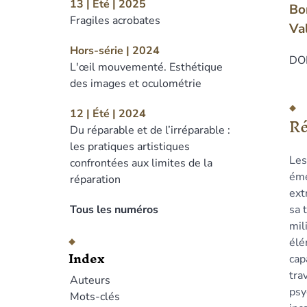
13 | Été | 2025
Bo
Fragiles acrobates
Va
Hors-série | 2024
DOI
L'œil mouvementé. Esthétique
des images et oculométrie
Ré
Ind
12 | Été | 2024
R
Pla
Du réparable et de l’irréparable :
Tex
les pratiques artistiques
Les
Bib
confrontées aux limites de la
éme
No
réparation
ext
Cit
sa 
Tous les numéros
Aut
mil
Tra
élé
Index
cap
tra
Auteurs
psy
Mots-clés