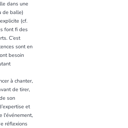
elle dans une
u de balle)
xplicite (cf.
s font fi des
ts. C’est
tences sont en
 ont besoin
utant
cer à chanter,
vant de tirer,
 de son
d’expertise et
e l'événement,
de réflexions