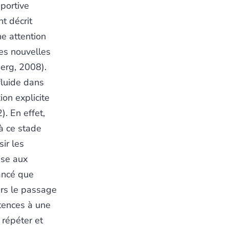
portive
t décrit
e attention
des nouvelles
berg, 2008).
fluide dans
ion explicite
). En effet,
 à ce stade
ir les
nse aux
ancé que
rs le passage
étences à une
 répéter et