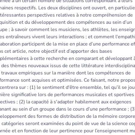
arnée à un certain nombre de situations correspondant à leurs
aines respectifs. Les deux disciplines ont ouvert, en particulie
ntéressantes perspectives relatives à notre compréhension de
cquisition et du développement des compétences au sein d’un
upe ; à savoir comment les musiciens, les athlètes, les enseig
les entraîneurs vivent leurs interactions ; et comment l'empathi
laboration participent de la mise en place d’une performance ef
s cet article, notre objectif est d’apporter des bases
plémentaires à cette recherche en comparant et développant à
s des thèmes nouveaux issus de cette littérature interdisciplina
 travaux empiriques sur la manière dont les compétences de
formance sont acquises et optimisées. Ce faisant, notre propo
centrera sur : (1) le sentiment d'être ensemble, tel qu’il se jo
ière significative lors de performances musicales et sportives
lectives ; (2) la capacité à s'adapter habilement aux exigences
nant au sein d’un groupe dans le cours d’une performance ; (3
eloppement des formes de distribution de la mémoire corpore
 catégories seront examinées du point de vue de la science co
arnée et en fonction de leur pertinence pour l’enseignement m