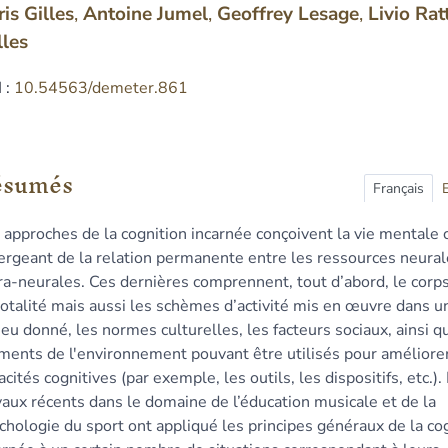
ris
Gilles
,
Antoine
Jumel
,
Geoffrey
Lesage
,
Livio
Ratt
lles
 :
10.54563/demeter.861
sumés
ex
ésumés
n
Français
te
 approches de la cognition incarnée conçoivent la vie mental
liographie
rgeant de la relation permanente entre les ressources neural
tes
ra-neurales. Ces dernières comprennent, tout d’abord, le corp
er cet article
totalité mais aussi les schèmes d’activité mis en œuvre dans u
eurs
ieu donné, les normes culturelles, les facteurs sociaux, ainsi q
ducteurs
ments de l'environnement pouvant être utilisés pour améliore
acités cognitives (par exemple, les outils, les dispositifs, etc.).
vaux récents dans le domaine de l’éducation musicale et de la
chologie du sport ont appliqué les principes généraux de la co