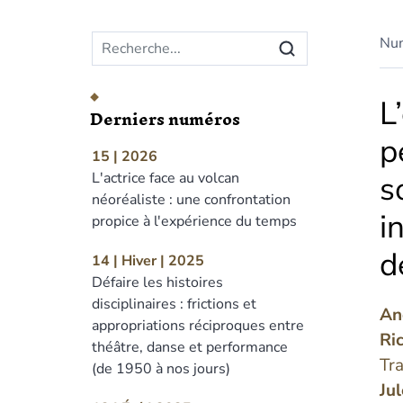
Menu principal
Nu
L
Derniers numéros
p
15 | 2026
s
L'actrice face au volcan
néoréaliste : une confrontation
i
propice à l'expérience du temps
d
14 | Hiver | 2025
Défaire les histoires
disciplinaires : frictions et
An
appropriations réciproques entre
Ri
théâtre, danse et performance
Tr
(de 1950 à nos jours)
Ju