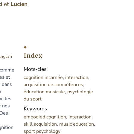
i
et
Lucien
Index
English
Mots-clés
e comme
es et
cognition incarnée
,
interaction
,
s dans
acquisition de compétences
,
n
éducation musicale
,
psychologie
ue les
du sport
r nos
Keywords
 Des
embodied cognition
,
interaction
,
skill acquisition
,
music education
,
gnition
sport psychology