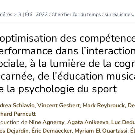
méros
8 | Été | 2022 : Chercher l’or du temps : surréalismes,
’optimisation des compétenc
erformance dans l’interactio
ociale, à la lumière de la cogn
ncarnée, de l'éducation music
e la psychologie du sport
drea
Schiavio
,
Vincent
Gesbert
,
Mark
Reybrouck
,
De
chard
Parncutt
aduction de
Nine
Agneray
,
Agata
Anikeeva
,
Luc
Dedu
les
Dejardin
,
Éric
Demaecker
,
Myriam El
Ouartassi
,
É