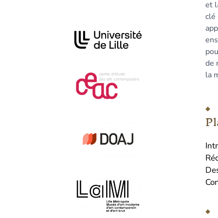
et 
clé
app
Affiliations/partenaires
ens
pou
de 
la 
Pl
I
nt
Réc
D
e
C
o