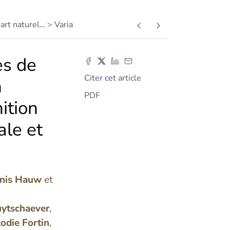
 art naturel
…
Varia
es de
Citer cet article
n
PDF
ition
ale et
nis
Hauw
et
ytschaever
,
lodie
Fortin
,