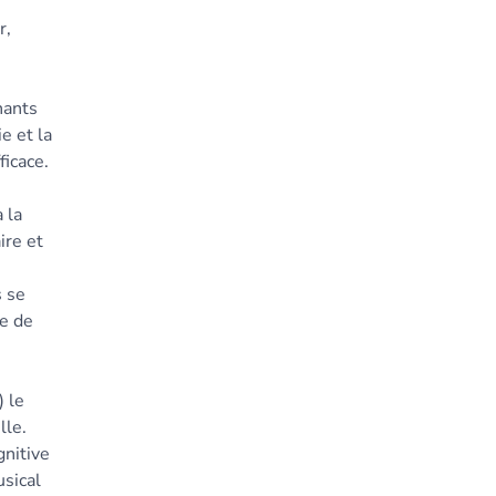
r,
nants
e et la
ficace.
 la
ire et
s se
ue de
) le
lle.
gnitive
usical