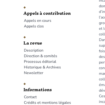
inc
dom
Appels à contribution
d’i
l’a
Appels en cours
gro
Appels clos
et 
col
Dan
La revue
sup
Description
foi
Direction & comités
des
Processus éditorial
per
Historique & Archives
con
Newsletter
man
col
éma
Informations
dév
Ces
Contact
inc
Crédits et mentions légales