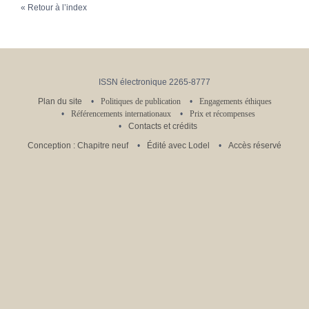
Retour à l’index
ISSN électronique 2265-8777
Plan du site
Politiques de publication
Engagements éthiques
Référencements internationaux
Prix et récompenses
Contacts et crédits
Conception : Chapitre neuf
Édité avec Lodel
Accès réservé