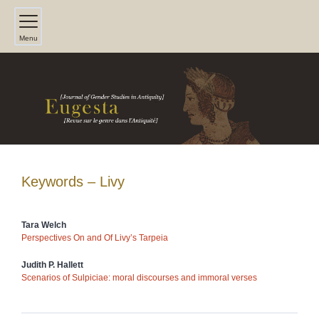
Menu
Keywords – Livy
Tara
Welch
Perspectives On and Of Livy’s Tarpeia
Judith P.
Hallett
Scenarios of Sulpiciae: moral discourses and immoral verses