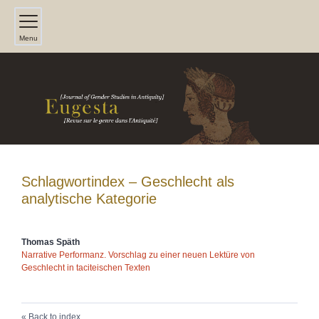
Menu
Schlagwortindex – Geschlecht als
analytische Kategorie
Thomas
Späth
Narrative Performanz. Vorschlag zu einer neuen Lektüre von
Geschlecht in taciteischen Texten
Back to index