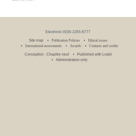
Electronic ISSN 2265-8777
Site map
Publication Policies
Ethical issues
International assessments
Awards
Contacts and credits
Conception : Chapitre neuf
Published with Lodel
Administration only