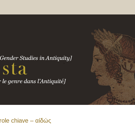
role chiave – αἰδώς