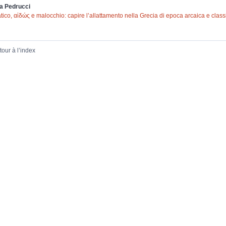
ia
Pedrucci
atico, αἰδώς e malocchio: capire l’allattamento nella Grecia di epoca arcaica e class
tour à l’index