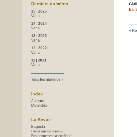
Derniers numéros
Giul
Bali
15 | 2025
Varia
14 | 2024
Varia
Re
13 | 2023
Varia
12 | 2022
Varia
11 | 2021
Varia
Tous les numéros
Index
Auteurs
Mots-clés
La Revue
Eugesta
Historique de la revue
Positionnement scientifique