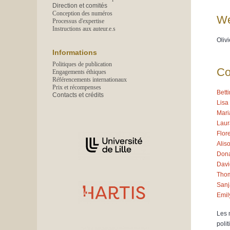
Direction et comités
Conception des numéros
We
Processus d'expertise
Instructions aux auteur.e.s
Oliv
Informations
Politiques de publication
Co
Engagements éthiques
Référencements internationaux
Prix et récompenses
Bett
Contacts et crédits
Lisa
Mari
Laur
Affiliations/partenaires
Flor
Alis
Dona
Davi
Tho
Sanj
Emil
Les 
polit