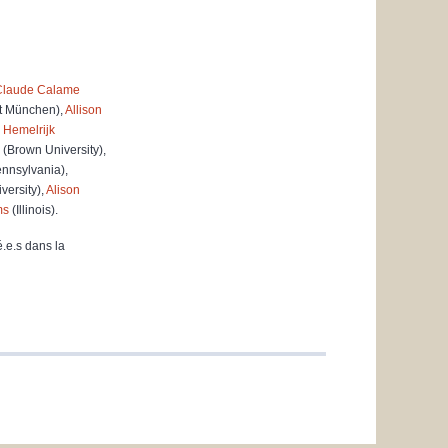
Claude Calame
ät München),
Allison
 Hemelrijk
(Brown University),
nnsylvania),
versity),
Alison
ms
(Illinois).
é.e.s dans la