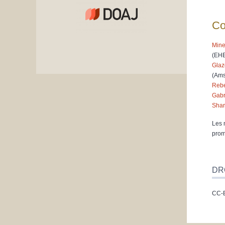
Co
Mine
(EH
Glaz
(Ams
Rebe
Gabri
Shar
Les 
prom
DR
CC-