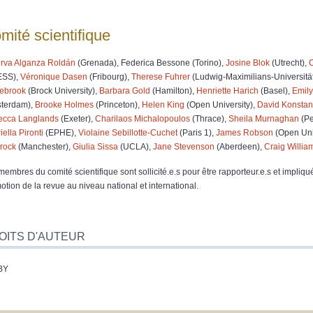
mité scientifique
rva Alganza Roldán
(Grenada), Federica Bessone (Torino),
Josine Blok
(Utrecht),
ESS),
Véronique Dasen
(Fribourg),
Therese Fuhrer
(Ludwig-Maximilians-Universit
ebrook
(Brock University),
Barbara Gold
(Hamilton),
Henriette Harich
(Basel),
Emily
terdam),
Brooke Holmes
(Princeton),
Helen King
(Open University),
David Konstan
cca Langlands
(Exeter),
Charilaos Michalopoulos
(Thrace),
Sheila Murnaghan
(Pe
ella Pironti
(EPHE),
Violaine Sebillotte-Cuchet
(Paris 1),
James Robson
(Open Uni
rock
(Manchester),
Giulia Sissa
(UCLA),
Jane Stevenson
(Aberdeen),
Craig Willia
membres du comité scientifique sont sollicité.e.s pour être rapporteur.e.s et impliqu
otion de la revue au niveau national et international.
OITS D'AUTEUR
BY