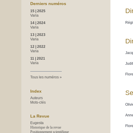
Derniers numéros
Di
15 | 2025
Varia
Régi
14 | 2024
Varia
13 | 2023
Varia
Di
12 | 2022
Varia
Jacq
11 | 2021
Varia
Judi
Flor
Tous les numéros
Index
Se
Auteurs
Mots-clés
Oliv
Anne
La Revue
Eugesta
Flor
Historique de la revue
Positionnement scientifique