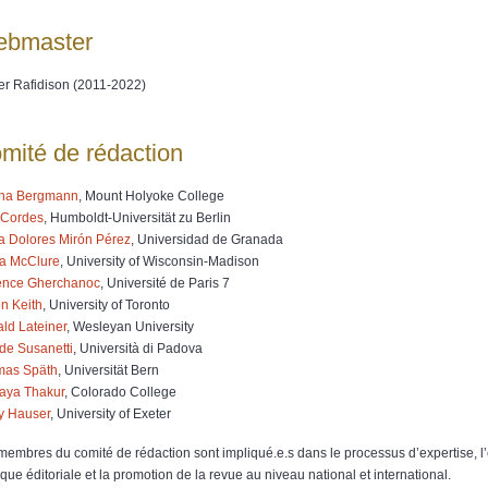
bmaster
ier Rafidison (2011-2022)
mité de rédaction
ina Bergmann
, Mount Holyoke College
 Cordes
, Humboldt-Universität zu Berlin
a Dolores Mirón Pérez
, Universidad de Granada
a McClure
, University of Wisconsin-Madison
ence Gherchanoc
, Université de Paris 7
on Keith
, University of Toronto
ld Lateiner
, Wesleyan University
de Susanetti
, Università di Padova
mas Späth
, Universität Bern
aya Thakur
, Colorado College
y Hauser
, University of Exeter
membres du comité de rédaction sont impliqué.e.s dans le processus d’expertise, l
ique éditoriale et la promotion de la revue au niveau national et international.