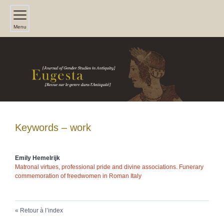
Menu
Keywords – work
Emily
Hemelrijk
Matronal virtues, professional pride and divine associations. Funerary
commemoration of freedwomen in Roman Italy
Retour à l’index