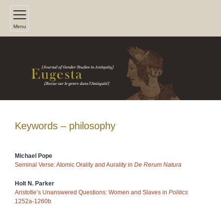
Menu
Keywords – philosophy
Michael
Pope
Seminal Verse: Atomic Orality and Aurality in
De Rerum Natura
Holt N.
Parker
Aristotle’s Unanswered Questions: Women and Slaves in
Politics
1252a-1260b