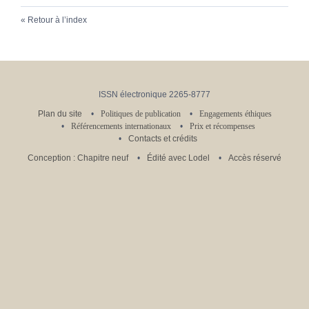
Retour à l’index
ISSN électronique 2265-8777
Plan du site
Politiques de publication
Engagements éthiques
Référencements internationaux
Prix et récompenses
Contacts et crédits
Conception : Chapitre neuf
Édité avec Lodel
Accès réservé