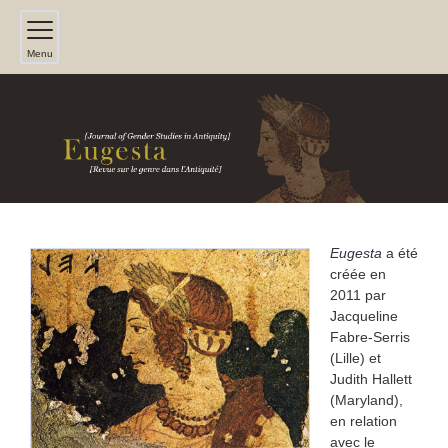
Menu
Eugesta
a été
PRÉSENTATION
créée en
2011 par
Jacqueline
Fabre-Serris
(Lille) et
Judith Hallett
(Maryland),
en relation
avec le