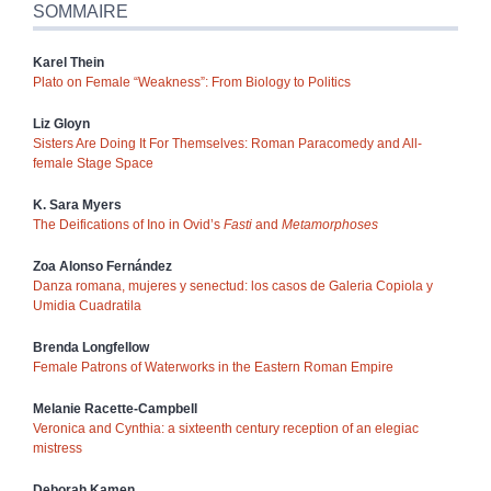
SOMMAIRE
Karel
Thein
Plato on Female “Weakness”: From Biology to Politics
Liz
Gloyn
Sisters Are Doing It For Themselves: Roman Paracomedy and All-
female Stage Space
K. Sara
Myers
The Deifications of Ino in Ovid’s
Fasti
and
Metamorphoses
Zoa
Alonso Fernández
Danza romana, mujeres y senectud: los casos de Galeria
Copiola y
Umidia
Cuadratila
Brenda
Longfellow
Female Patrons of Waterworks in the Eastern Roman Empire
Melanie
Racette-Campbell
Veronica and Cynthia: a sixteenth century reception of an elegiac
mistress
Deborah
Kamen