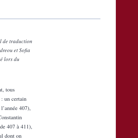
l de traduction
dreou et Sofia
é lors du
t, tous
: un certain
 l’année 407),
Constantin
 de 407 à 411),
eul dont on