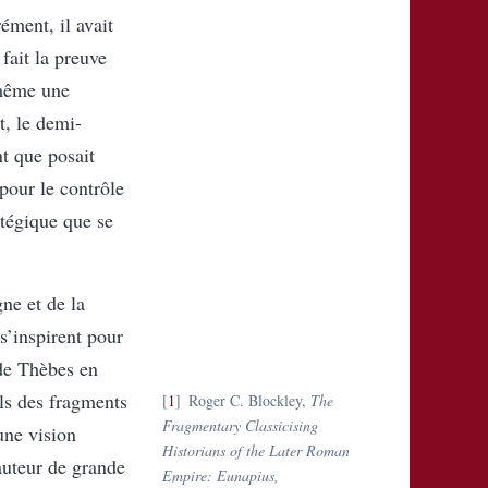
ément, il avait
fait la preuve
-même une
t, le demi-
nt que posait
 pour le contrôle
atégique que se
ne et de la
s’inspirent pour
 de Thèbes en
s des fragments
1
Roger C. Blockley,
The
Fragmentary Classicising
une vision
Historians of the Later Roman
auteur de grande
Empire: Eunapius,