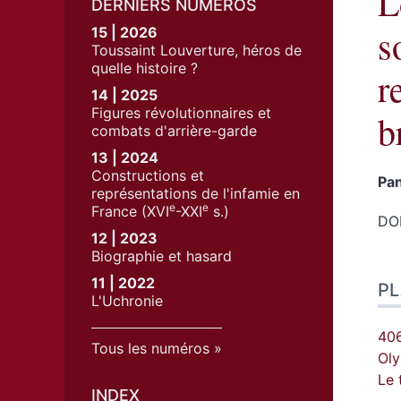
L
DERNIERS NUMÉROS
s
15 | 2026
Toussaint Louverture, héros de
quelle histoire ?
r
14 | 2025
Figures révolutionnaires et
b
combats d'arrière-garde
13 | 2024
Constructions et
Pan
représentations de l'infamie en
e
e
France (XVI
-XXI
s.)
DOI
12 | 2023
Biographie et hasard
Pla
11 | 2022
P
Tex
L'Uchronie
No
Cit
406
Tous les numéros
Aut
Oly
Le 
INDEX