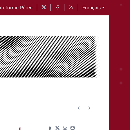
ateforme Péren
Français