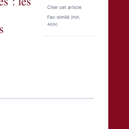
s : les
Citer cet article
Fac-similé
[PDF,
s
442k]