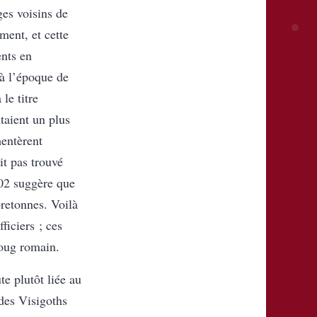
ges voisins de
ement, et cette
ents en
 à l’époque de
le titre
taient un plus
mentèrent
it pas trouvé
02 suggère que
bretonnes. Voilà
ficiers ; ces
joug romain.
e plutôt liée au
 des Visigoths