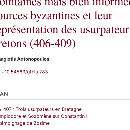
ointaines mais bien informée
ources byzantines et leur
eprésentation des usurpateur
retons (406-409)
agiotis
Antonopoulos
 :
10.54563/gfhla.283
n
LAN
te
tes
er cet article
-407 : Trois usurpateurs en Bretagne
eur
mpiodore et Sozomène sur Constantin III
témoignage de Zosime