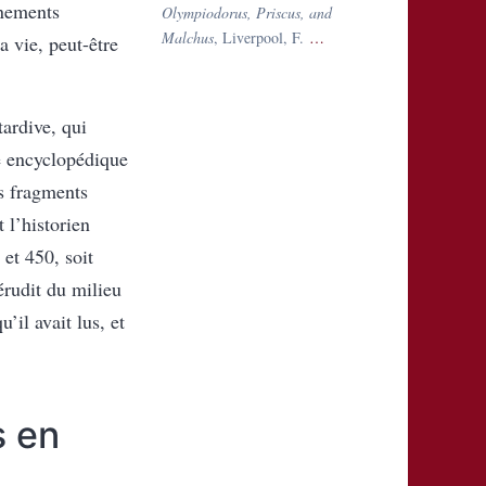
énements
Olympiodorus, Priscus, and
Malchus
, Liverpool, F.
…
a vie, peut-être
tardive, qui
mé encyclopédique
s fragments
 l’historien
 et 450, soit
érudit du milieu
’il avait lus, et
s en