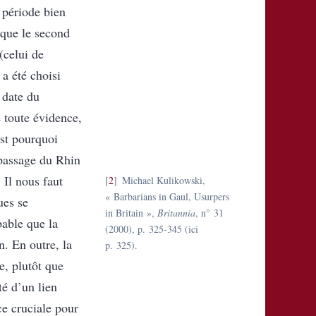
 période bien
 que le second
(celui de
 a été choisi
 date du
 toute évidence,
st pourquoi
 passage du Rhin
. Il nous faut
2
Michael Kulikowski,
« Barbarians in Gaul, Usurpers
ues se
in Britain »,
Britannia
, n° 31
bable que la
(2000), p. 325-345 (ici
n. En outre, la
p. 325).
ve, plutôt que
té d’un lien
ce cruciale pour