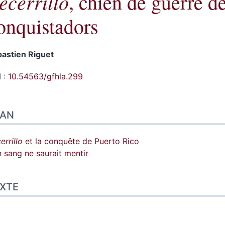
ecerrillo
, chien de guerre d
onquistadors
bastien
Riguet
 :
10.54563/gfhla.299
n
LAN
te
liographie
tes
errillo
et la conquête de Puerto Rico
er cet article
 sang ne saurait mentir
eur
XTE