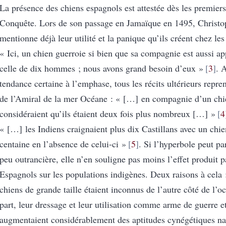
La présence des chiens espagnols est attestée dès les premier
Conquête. Lors de son passage en Jamaïque en 1495, Christ
mentionne déjà leur utilité et la panique qu’ils créent chez les
« Ici, un chien guerroie si bien que sa compagnie est aussi a
celle de dix hommes ; nous avons grand besoin d’eux »
3
. 
tendance certaine à l’emphase, tous les récits ultérieurs repre
de l’Amiral de la mer Océane : « […] en compagnie d’un chie
considéraient qu’ils étaient deux fois plus nombreux […] »
4
« […] les Indiens craignaient plus dix Castillans avec un chi
centaine en l’absence de celui-ci »
5
. Si l’hyperbole peut pa
peu outrancière, elle n’en souligne pas moins l’effet produit p
Espagnols sur les populations indigènes. Deux raisons à cela :
chiens de grande taille étaient inconnus de l’autre côté de l’o
part, leur dressage et leur utilisation comme arme de guerre e
augmentaient considérablement des aptitudes cynégétiques nat