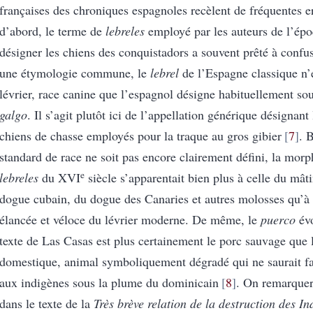
françaises des chroniques espagnoles recèlent de fréquentes e
d’abord, le terme de
lebreles
employé par les auteurs de l’ép
désigner les chiens des conquistadors a souvent prêté à confu
une étymologie commune, le
lebrel
de l’Espagne classique n’
lévrier, race canine que l’espagnol désigne habituellement so
galgo
. Il s’agit plutôt ici de l’appellation générique désignant 
chiens de chasse employés pour la traque au gros gibier
7
. 
standard de race ne soit pas encore clairement défini, la mor
e
lebreles
du XVI
siècle s’apparentait bien plus à celle du mât
dogue cubain, du dogue des Canaries et autres molosses qu’à l
élancée et véloce du lévrier moderne. De même, le
puerco
évo
texte de Las Casas est plus certainement le porc sauvage que
domestique, animal symboliquement dégradé qui ne saurait fa
aux indigènes sous la plume du dominicain
8
. On remarquer
dans le texte de la
Très brève relation de la destruction des In