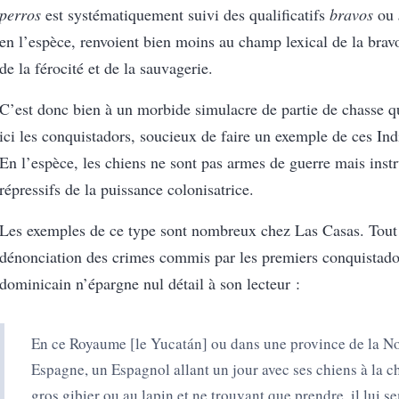
perros
est systématiquement suivi des qualificatifs
bravos
ou
en l’espèce, renvoient bien moins au champ lexical de la brav
de la férocité et de la sauvagerie.
C’est donc bien à un morbide simulacre de partie de chasse q
ici les conquistadors, soucieux de faire un exemple de ces Ind
En l’espèce, les chiens ne sont pas armes de guerre mais inst
répressifs de la puissance colonisatrice.
Les exemples de ce type sont nombreux chez Las Casas. Tout 
dénonciation des crimes commis par les premiers conquistador
dominicain n’épargne nul détail à son lecteur :
En ce Royaume [le Yucatán] ou dans une province de la N
Espagne, un Espagnol allant un jour avec ses chiens à la c
gros gibier ou au lapin et ne trouvant que prendre, il lui 