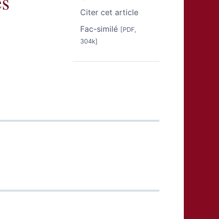
es
Citer cet article
Fac-similé
[PDF,
304k]