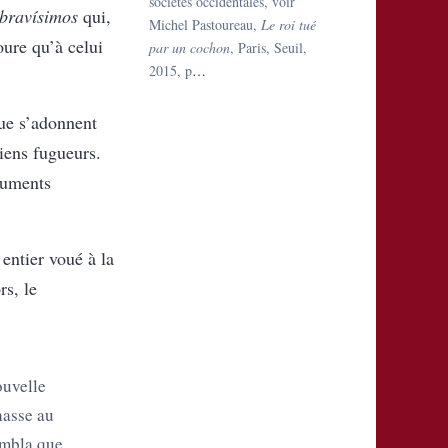
sociétés occidentales, voir
bravísimos
qui,
Michel Pastoureau,
Le roi tué
oure qu’à celui
par un cochon
, Paris, Seuil,
2015, p
…
ue s’adonnent
iens fugueurs.
ruments
entier voué à la
s, le
ouvelle
hasse au
sembla que