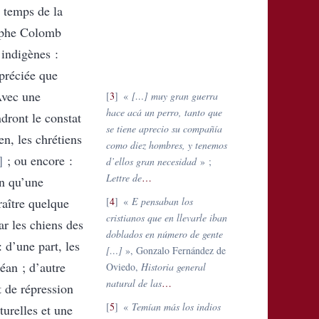
s temps de la
ophe Colomb
 indigènes :
ppréciée que
Avec une
3
«
[…] muy gran guerra
hace acá un perro, tanto que
ndront le constat
se tiene aprecio su compañía
n, les chrétiens
como diez hombres, y tenemos
; ou encore :
d’ellos gran necesidad
» ;
Lettre de
…
en qu’une
raître quelque
4
«
E pensaban los
cristianos que en llevarle iban
ar les chiens des
doblados en número de gente
 d’une part, les
[…]
», Gonzalo Fernández de
céan ; d’autre
Oviedo,
Historia general
natural de las
…
t de répression
5
«
Temían más los indios
urelles et une