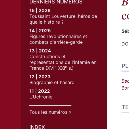
B
DERNIERS NUMÉROS
c
15 | 2026
Toussaint Louverture, héros de
quelle histoire ?
14 | 2025
Sé
Figures révolutionnaires et
combats d'arrière-garde
DOI
13 | 2024
Constructions et
Pla
représentations de l'infamie en
P
Tex
e
e
France (XVI
-XXI
s.)
Bib
12 | 2023
No
Bec
Biographie et hasard
Cit
Bon
11 | 2022
Aut
L'Uchronie
TE
Tous les numéros
INDEX