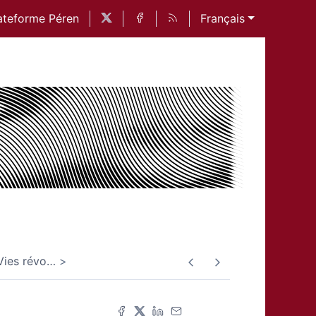
ateforme Péren
Français
Vies révo
…