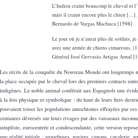
L’Indien craint beaucoup le cheval et l
mais il craint encore plus le chien […].
Bernardo de Vargas Machuca [1598]
Le jour où je n’aurai plus de soldats, j
avec une armée de chiens cimarrons.
1
Général José Gervasio Artigas Arnal [
Les récits de la conquête du Nouveau Monde ont longtemps m
la place occupée par le cheval lors des premiers contacts ent
indigènes. Le noble animal conférait aux Espagnols une évide
à la fois physique et symbolique : du haut de leurs fiers destri
pouvaient toiser les populations autochtones effrayées par ce
centaures déversés sur leurs rivages par des vaisseaux inconn
simpliste, eurocentrée et condescendante, cette version repos
une réalité initiale : arquebuses, navires, canons, cavalerie, a