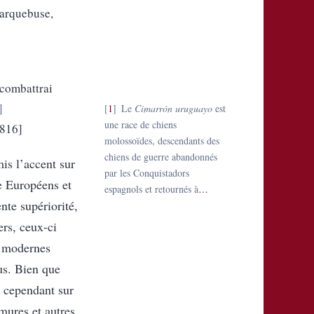
’arquebuse,
e combattrai
1
Le
Cimarrón uruguayo
est
une race de chiens
1816]
molossoïdes, descendants des
chiens de guerre abandonnés
is l’accent sur
par les Conquistadors
re Européens et
espagnols et retournés à
…
nte supériorité,
ers, ceux-ci
s modernes
us. Bien que
e cependant sur
rmures et autres