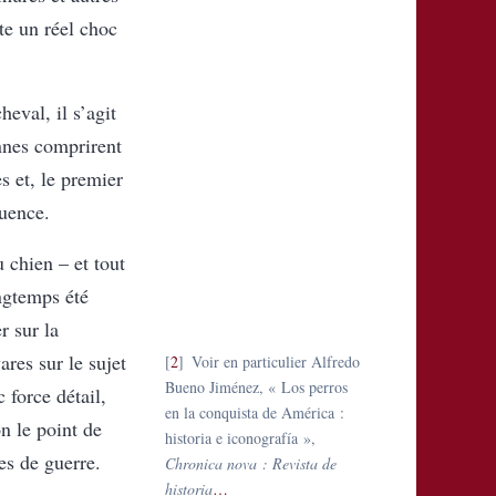
te un réel choc
eval, il s’agit
ennes comprirent
s et, le premier
quence.
 chien – et tout
ngtemps été
r sur la
res sur le sujet
2
Voir en particulier Alfredo
Bueno Jiménez, « Los perros
 force détail,
en la conquista de América :
n le point de
historia e iconografía »,
es de guerre.
Chronica nova : Revista de
historia
…