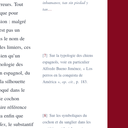
inhumanos, tan sin piedad y
rreurs. Tout
tan
…
oque pour
sion : malgré
est pas un
us le nom de
les limiers, ces
Bien qu’un
7
Sur la typologie des chiens
espagnols, voir en particulier
phologie des
Alfredo Bueno Jiménez, « Los
in espagnol, du
perros en la conquista de
a silhouette
América »,
op. cit.
, p. 183.
qué dans le
 le cochon
ire référence
a enfin que
8
Sur les symboliques du
cochon et du sanglier dans les
des
, le substantif