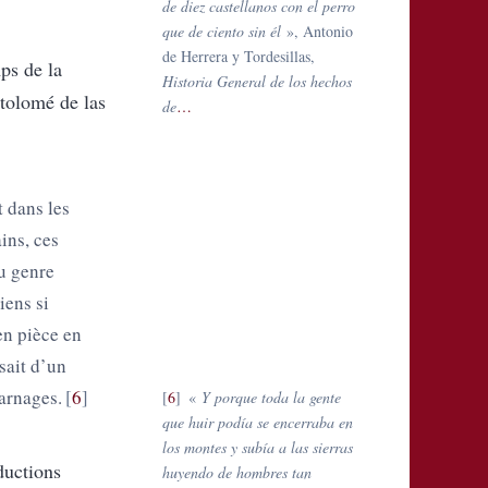
de diez castellanos con el perro
que de ciento sin él
», Antonio
de Herrera y Tordesillas,
ps de la
Historia General de los hechos
tolomé de las
de
…
 dans les
ins, ces
du genre
hiens si
 en pièce en
ssait d’un
carnages.
6
6
«
Y porque toda la gente
que huir podía se encerraba en
los montes y subía a las sierras
ductions
huyendo de hombres tan