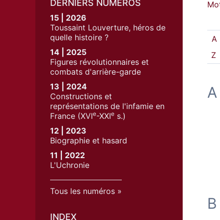
DERNIERS NUMÉROS
Mot
15 | 2026
Toussaint Louverture, héros de
quelle histoire ?
A
14 | 2025
Z
Figures révolutionnaires et
combats d'arrière-garde
13 | 2024
A
Constructions et
représentations de l'infamie en
e
e
France (XVI
-XXI
s.)
12 | 2023
Biographie et hasard
11 | 2022
L'Uchronie
Tous les numéros
B
INDEX