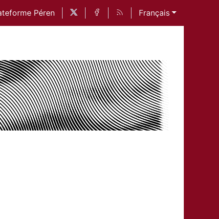
ateforme Péren
Français