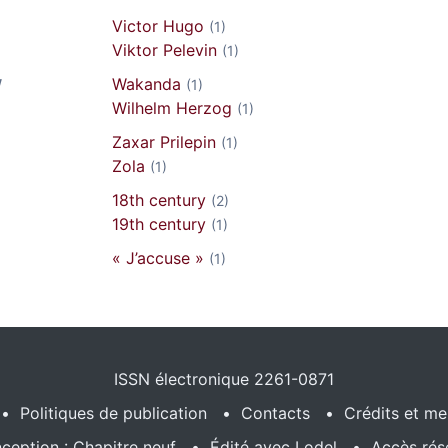
Victor Hugo
(1)
Viktor Pelevin
(1)
W
Wakanda
(1)
Wilhelm Herzog
(1)
Zaxar Prilepin
(1)
Zola
(1)
18th century
(2)
19th century
(1)
« J’accuse »
(1)
ISSN électronique 2261-0871
Politiques de publication
Contacts
Crédits et me
ception : Chapitre neuf
Édité avec Lodel
Accès rés