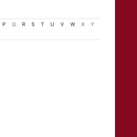
P
Q
R
S
T
U
V
W
X
Y