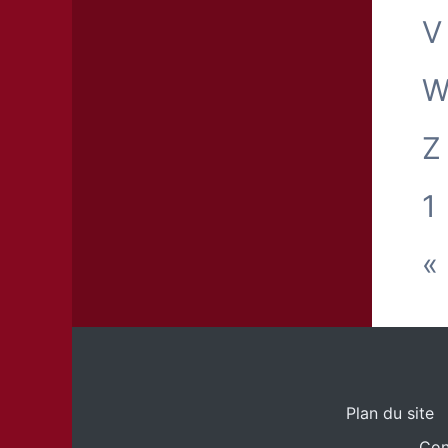
V
Z
1
«
Plan du site
Con