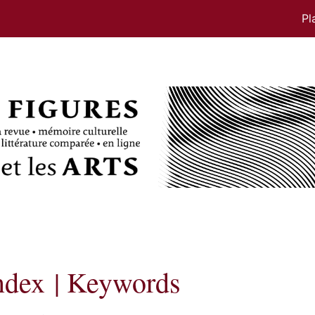
Pl
ndex |
Keywords