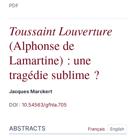
PDF
Toussaint Louverture
(Alphonse de
Lamartine) : une
tragédie sublime ?
Jacques
Marckert
DOI :
10.54563/gfhla.705
Abstracts
ABSTRACTS
Index
Français
English
Outline