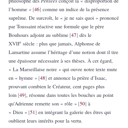
philosophe des
Pensées
conçoit la « disproportion de
l’homme »
46
comme un indice de la présence
suprême. De surcroît, le « je ne sais quoi » prononcé
par Toussaint réactive une formule que le père
Bouhours adjoint au sublime
47
dès le
e
XVII
siècle : plus que jamais, Alphonse de
Lamartine assume l’héritage d’une notion dont il tire
une épaisseur nécessaire à ses thèses. À cet égard,
« La Marseillaise noire » qui ouvre notre texte mute
en « hymne »
48
et annonce la prière d’Isaac,
prouvant combien le Créateur, cent pages plus
loin
49
, résonne dans toutes les bouches au point
qu’Adrienne remette son « rôle »
50
à
« Dieu »
51
en intégrant la galerie des êtres qui
oublient leurs intérêts pour la vertu.