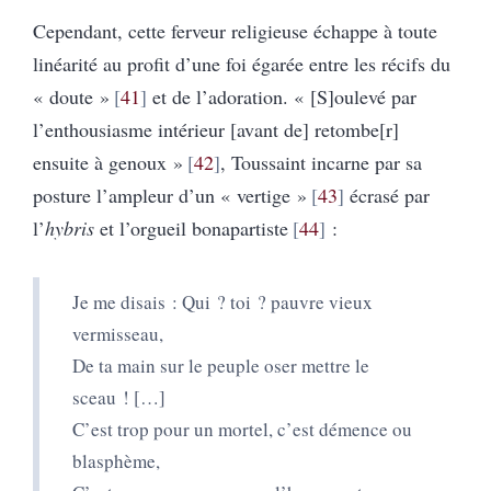
Cependant, cette ferveur religieuse échappe à toute
linéarité au profit d’une foi égarée entre les récifs du
« doute »
41
et de l’adoration. « [S]oulevé par
l’enthousiasme intérieur [avant de] retombe[r]
ensuite à genoux »
42
, Toussaint incarne par sa
posture l’ampleur d’un « vertige »
43
écrasé par
l’
hybris
et l’orgueil bonapartiste
44
:
Je me disais : Qui ? toi ? pauvre vieux
vermisseau,
De ta main sur le peuple oser mettre le
sceau ! […]
C’est trop pour un mortel, c’est démence ou
blasphème,