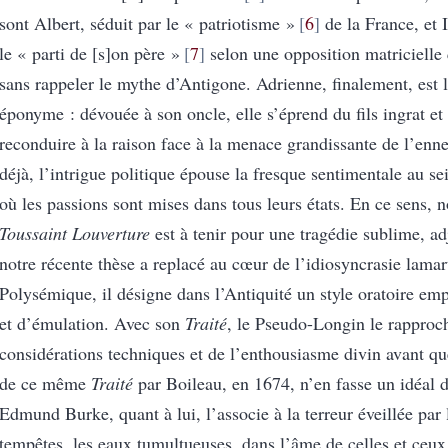
sont Albert, séduit par le « patriotisme »
6
de la France, et I
le « parti de [s]on père »
7
selon une opposition matricielle 
sans rappeler le mythe d’Antigone. Adrienne, finalement, est 
éponyme : dévouée à son oncle, elle s’éprend du fils ingrat et 
reconduire à la raison face à la menace grandissante de l’enn
déjà, l’intrigue politique épouse la fresque sentimentale au s
où les passions sont mises dans tous leurs états. En ce sens,
Toussaint Louverture
est à tenir pour une tragédie sublime, ad
notre récente thèse a replacé au cœur de l’idiosyncrasie lamar
Polysémique, il désigne dans l’Antiquité un style oratoire em
et d’émulation. Avec son
Traité
, le Pseudo-Longin le rapproc
considérations techniques et de l’enthousiasme divin avant qu
de ce même
Traité
par Boileau, en 1674, n’en fasse un idéal 
Edmund Burke, quant à lui, l’associe à la terreur éveillée par 
tempêtes, les eaux tumultueuses, dans l’âme de celles et ceux