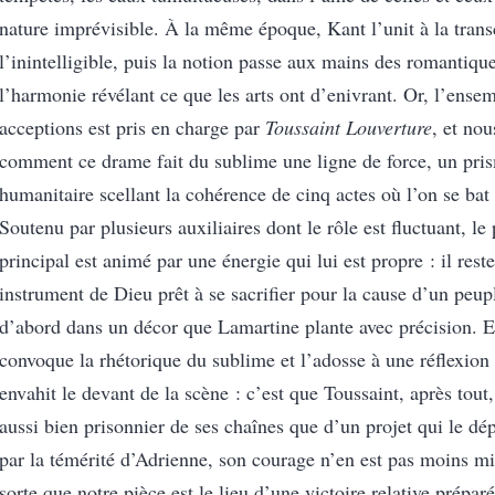
nature imprévisible. À la même époque, Kant l’unit à la tran
l’inintelligible, puis la notion passe aux mains des romantiqu
l’harmonie révélant ce que les arts ont d’enivrant. Or, l’ense
acceptions est pris en charge par
Toussaint Louverture
, et no
comment ce drame fait du sublime une ligne de force, un pris
humanitaire scellant la cohérence de cinq actes où l’on se bat
Soutenu par plusieurs auxiliaires dont le rôle est fluctuant, l
principal est animé par une énergie qui lui est propre : il reste
instrument de Dieu prêt à se sacrifier pour la cause d’un peup
d’abord dans un décor que Lamartine plante avec précision. En
convoque la rhétorique du sublime et l’adosse à une réflexion 
envahit le devant de la scène : c’est que Toussaint, après tou
aussi bien prisonnier de ses chaînes que d’un projet qui le d
par la témérité d’Adrienne, son courage n’en est pas moins mi
sorte que notre pièce est le lieu d’une victoire relative prépar