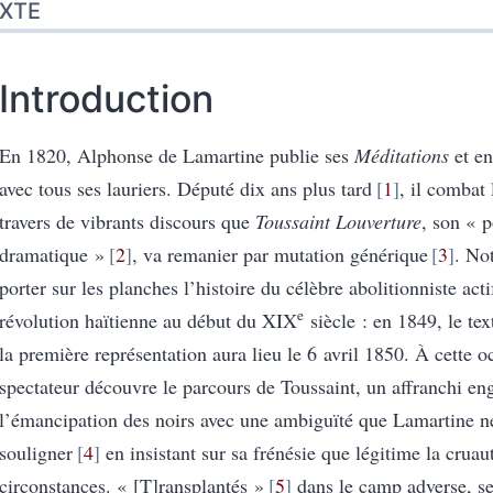
XTE
Introduction
En 1820, Alphonse de Lamartine publie ses
Méditations
et en
avec tous ses lauriers. Député dix ans plus tard
1
, il combat 
travers de vibrants discours que
Toussaint Louverture
, son « 
dramatique »
2
, va remanier par mutation générique
3
. No
porter sur les planches l’histoire du célèbre abolitionniste acti
e
révolution haïtienne au début du XIX
siècle : en 1849, le tex
la première représentation aura lieu le 6 avril 1850. À cette o
spectateur découvre le parcours de Toussaint, un affranchi en
l’émancipation des noirs avec une ambiguïté que Lamartine 
souligner
4
en insistant sur sa frénésie que légitime la cruau
circonstances. « [T]ransplantés »
5
dans le camp adverse, se