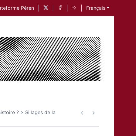
ateforme Péren
Français
istoire ?
Sillages de la