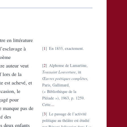
tre en littérature
l’esclavage à
1
En 1833, exactement.
poème
tre auteur veut
2
Alphonse de Lamartine,
Toussaint Louverture
, in
f lors de la
Œuvres poétiques complètes
,
te est achevé, et
Paris, Gallimard,
ccasion, le
(« Bibliothèque de la
Pléiade »), 1963, p. 1259.
gagé pour
Cette
…
ne manque pas de
3
Le passage de l’activité
té des
politique au théâtre est étudié
s deux enfants
par Bénoni Jallaguier dans
Les