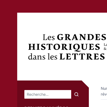
Nu
Menu principal
rév