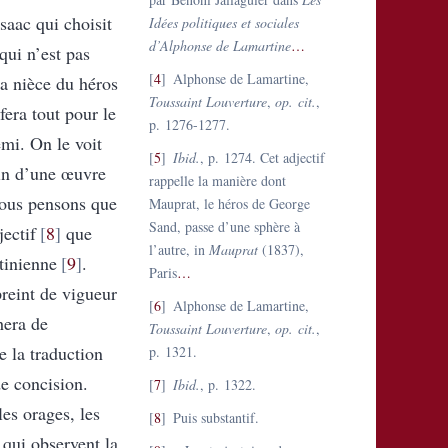
saac qui choisit
Idées politiques et sociales
d’Alphonse de Lamartine
…
qui n’est pas
4
Alphonse de Lamartine,
la nièce du héros
Toussaint Louverture
,
op. cit.
,
fera tout pour le
p. 1276-1277.
emi. On le voit
5
Ibid.
, p. 1274. Cet adjectif
ein d’une œuvre
rappelle la manière dont
 nous pensons que
Mauprat, le héros de George
Sand, passe d’une sphère à
jectif
8
que
l’autre, in
Mauprat
(1837),
tinienne
9
.
Paris
…
preint de vigueur
6
Alphonse de Lamartine,
hera de
Toussaint Louverture
,
op. cit.
,
e la traduction
p. 1321.
de concision.
7
Ibid.
, p. 1322.
les orages, les
8
Puis substantif.
 qui observent la