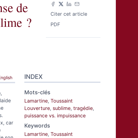
se de
Citer cet article
blime ?
PDF
INDEX
English
Mots-clés
,
plaide
Lamartine
,
Toussaint
me
Louverture
,
sublime
,
tragédie
,
s.
puissance vs. impuissance
ix, car
Keywords
e
Lamartine
,
Toussaint
de son