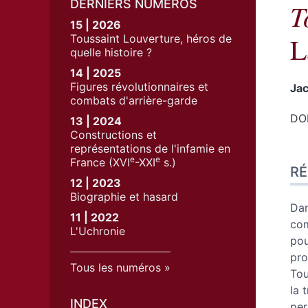
DERNIERS NUMÉROS
T
15 | 2026
L
Toussaint Louverture, héros de
quelle histoire ?
14 | 2025
Figures révolutionnaires et
Ja
combats d'arrière-garde
DOI
13 | 2024
Constructions et
représentations de l'infamie en
Ré
e
e
France (XVI
-XXI
s.)
R
Ind
12 | 2023
Pla
Biographie et hasard
Tex
Dan
11 | 2022
No
com
L'Uchronie
Cit
pou
Aut
pro
Tous les numéros
Tou
la 
INDEX
per