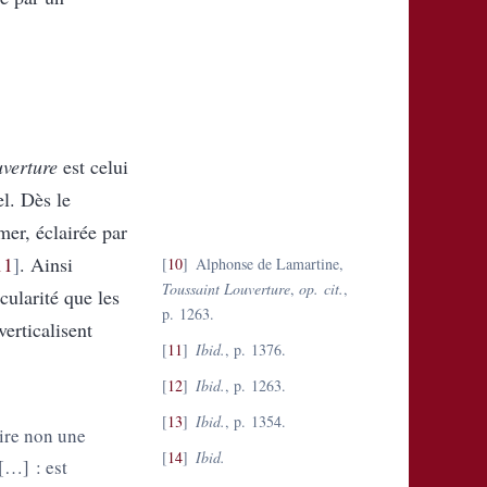
uverture
est celui
l. Dès le
mer, éclairée par
11
. Ainsi
10
Alphonse de Lamartine,
Toussaint Louverture
,
op. cit.
,
cularité que les
p. 1263.
erticalisent
11
Ibid.
, p. 1376.
12
Ibid.
, p. 1263.
13
Ibid.
, p. 1354.
dire non une
14
Ibid.
[…] : est