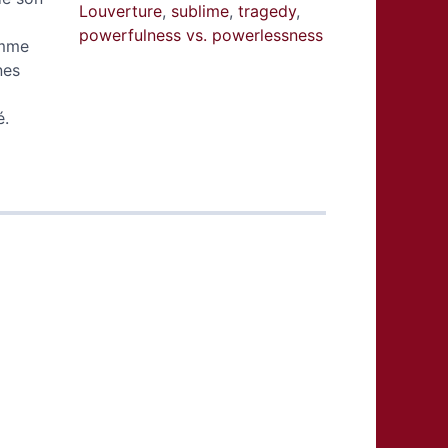
Louverture
,
sublime
,
tragedy
,
powerfulness vs. powerlessness
omme
nes
é.