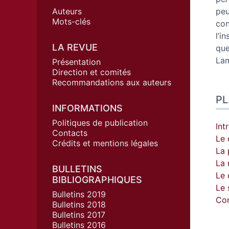
Auteurs
peu
Mots-clés
con
l’i
LA REVUE
que
Lam
Présentation
Direction et comités
Recommandations aux auteurs
P
INFORMATIONS
Politiques de publication
Int
Contacts
Le 
Crédits et mentions légales
La 
La 
BULLETINS
Le 
BIBLIOGRAPHIQUES
Le 
Bulletins 2019
Con
Bulletins 2018
Bulletins 2017
Bulletins 2016