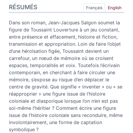
RÉSUMÉS
Index
Français
English
Plan
Texte
Dans son roman, Jean-Jacques Salgon soumet la
Bibliographie
figure de Toussaint Louverture à un jeu constant,
Notes
entre présence et effacement, histoire et fiction,
Citer cet article
transmission et appropriation. Loin de faire l’objet
Auteur
d’une héroïsation figée, Toussaint devient un
carrefour, un nœud de mémoire où se croisent
espaces, temporalités et voix. Toutefois l’écrivain
contemporain, en cherchant à faire circuler une
mémoire, s’expose au risque d’en déplacer le
centre de gravité. Que signifie « inventer » ou « se
réapproprier » une figure issue de l’histoire
coloniale et diasporique lorsque l’on n’en est pas
soi-même l’héritier ? Comment écrire une figure
issue de l’histoire coloniale sans reconduire, même
involontairement, une forme de captation
symbolique ?