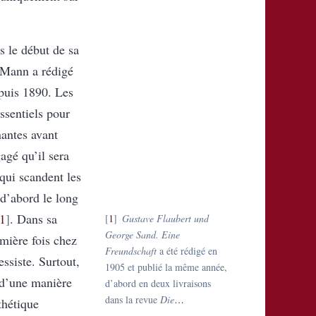
s le début de sa
 Mann a rédigé
epuis 1890. Les
essentiels pour
antes avant
agé qu’il sera
qui scandent les
 d’abord le long
1
. Dans sa
1
Gustave Flaubert und
George Sand. Eine
emière fois chez
Freundschaft
a été rédigé en
ssiste. Surtout,
1905 et publié la même année,
t d’une manière
d’abord en deux livraisons
dans la revue
Die
…
thétique