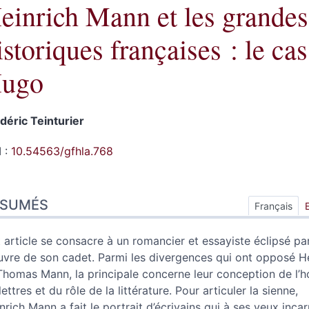
einrich Mann et les grandes
istoriques françaises : le ca
ugo
édéric
Teinturier
 :
10.54563/gfhla.768
sumés
ÉSUMÉS
ex
Français
n
te
 article se consacre à un romancier et essayiste éclipsé pa
tes
uvre de son cadet. Parmi les divergences qui ont opposé H
er cet article
Thomas Mann, la principale concerne leur conception de l
eur
lettres et du rôle de la littérature. Pour articuler la sienne,
nrich Mann a fait le portrait d’écrivains qui à ses yeux inca