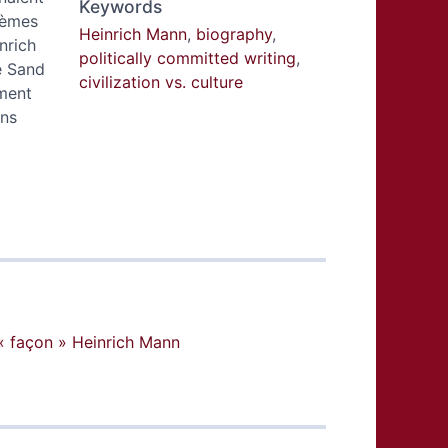
Keywords
lèmes
Heinrich Mann
,
biography
,
nrich
politically committed writing
,
e Sand
civilization vs. culture
ement
ins
« façon » Heinrich Mann