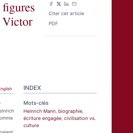
 figures
Citer cet article
s Victor
PDF
INDEX
English
Mots-clés
r
einrich
Heinrich Mann
,
biographie
,
’homme
écriture engagée
,
civilisation vs.
culture
rnaient