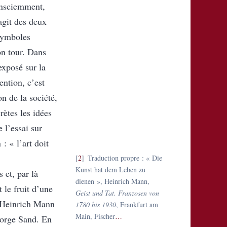
consciemment,
agit des deux
 symboles
on tour. Dans
exposé sur la
ention, c’est
on de la société,
rètes les idées
 l’essai sur
: « l’art doit
2
Traduction propre : « Die
Kunst hat dem Leben zu
 et, par là
dienen », Heinrich Mann,
 le fruit d’une
Geist und Tat. Franzosen von
, Heinrich Mann
1780 bis 1930
, Frankfurt am
Main, Fischer
…
George Sand. En