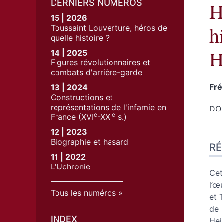
DERNIERS NUMÉROS
H
15 | 2026
h
Toussaint Louverture, héros de
quelle histoire ?
H
14 | 2025
Figures révolutionnaires et
combats d'arrière-garde
Fr
13 | 2024
Constructions et
représentations de l'infamie en
DOI
e
e
France (XVI
-XXI
s.)
12 | 2023
Ré
Biographie et hasard
R
Ind
11 | 2022
Pla
L'Uchronie
Tex
Cet
No
l’œ
Tous les numéros
Cit
et 
Aut
de 
INDEX
Hei