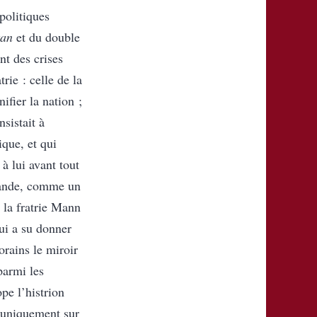
 politiques
tan
et du double
nt des crises
rie : celle de la
ifier la nation ;
sistait à
ique, et qui
à lui avant tout
mande, comme un
 la fratrie Mann
qui a su donner
rains le miroir
parmi les
pe l’histrion
n uniquement sur