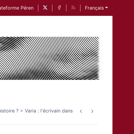
ateforme Péren
Français
istoire ?
Varia : l'écrivain dans