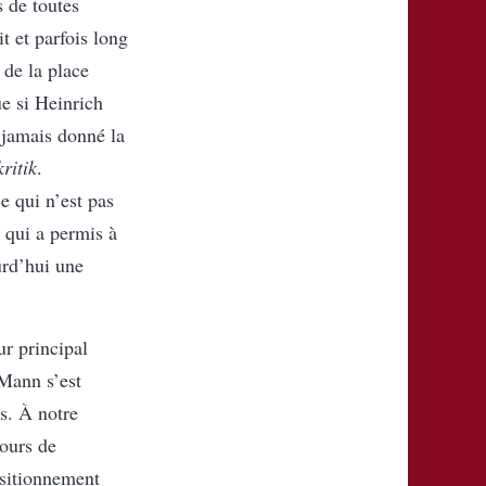
s de toutes
it et parfois long
 de la place
ue si Heinrich
t jamais donné la
ritik
.
e qui n’est pas
 qui a permis à
urd’hui une
ur principal
 Mann s’est
s. À notre
cours de
ositionnement