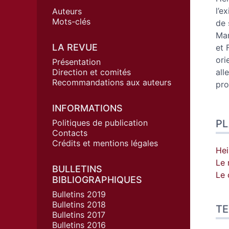
l’e
Auteurs
Mots-clés
de 
Man
LA REVUE
et 
ori
Présentation
Direction et comités
all
Recommandations aux auteurs
pro
INFORMATIONS
Politiques de publication
P
Contacts
Crédits et mentions légales
Hei
Le 
BULLETINS
Le 
BIBLIOGRAPHIQUES
Bulletins 2019
Bulletins 2018
TE
Bulletins 2017
Bulletins 2016