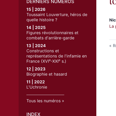
t
DERNIERS NUMÉROS
15 | 2026
Toussaint Louverture, héros de
quelle histoire ?
Ni
La 
14 | 2025
Figures révolutionnaires et
combats d'arrière-garde
13 | 2024
R
Constructions et
représentations de l'infamie en
e
e
France (XVI
-XXI
s.)
12 | 2023
Biographie et hasard
11 | 2022
L'Uchronie
Tous les numéros
INDEX