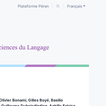
Plateforme Péren
Français
Olivier
Bonami
,
Gilles
Boyé
,
Basilio
,
Guillaume
Duboisdindien
,
Achille
Falaise
,