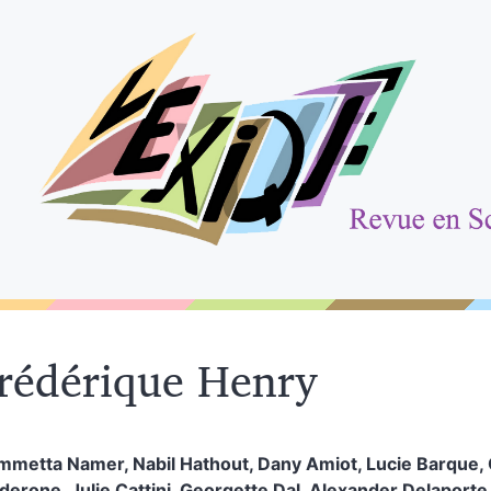
rédérique
Henry
ammetta
Namer
,
Nabil
Hathout
,
Dany
Amiot
,
Lucie
Barque
,
lderone
,
Julie
Cattini
,
Georgette
Dal
,
Alexander
Delaporte