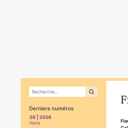
Menu principal
F
Derniers numéros
38 | 2026
Fi
Varia
Ca