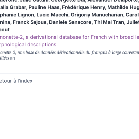
alia
Grabar
,
Pauline
Haas
,
Frédérique
Henry
,
Mathilde
Hug
éphanie
Lignon
,
Lucie
Macchi
,
Grigoriy
Manucharian
,
Caro
nina
,
Franck
Sajous
,
Daniele
Sanacore
,
Thi Mai
Tran
,
Julie
bout
onette-2, a derivational database for French with broad l
phological descriptions
nette-2, une base de données dérivationnelle du français à large couvertu
illées
etour à l’index