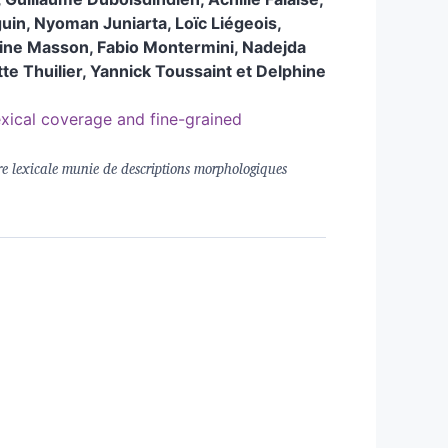
uin
,
Nyoman
Juniarta
,
Loïc
Liégeois
,
line
Masson
,
Fabio
Montermini
,
Nadejda
tte
Thuilier
,
Yannick
Toussaint
et
Delphine
exical coverage and fine-grained
re lexicale munie de descriptions morphologiques