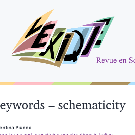
eywords – schematicity
entina
Piunno
our terms and intensifying constructions in Italian