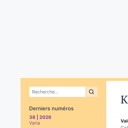
Menu principal
K
Derniers numéros
38 | 2026
Val
Varia
Col