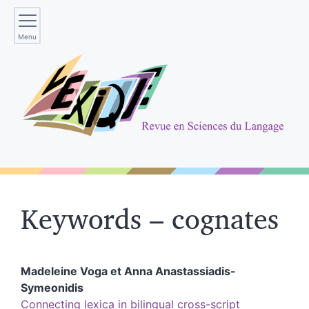
Menu
Keywords – cognates
Madeleine
Voga
et
Anna
Anastassiadis-
Symeonidis
Connecting lexica in bilingual cross-script