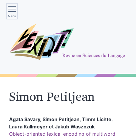
Menu
Simon
Petitjean
Agata
Savary
,
Simon
Petitjean
,
Timm
Lichte
,
Laura
Kallmeyer
et
Jakub
Waszczuk
Object-oriented lexical encoding of multiword