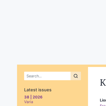
Main menu
K
Latest issues
38 | 2026
Lio
Varia
Fro