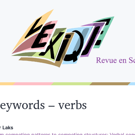
eywords – verbs
r
Laks
m competing patterns to competing structures: Verbal con