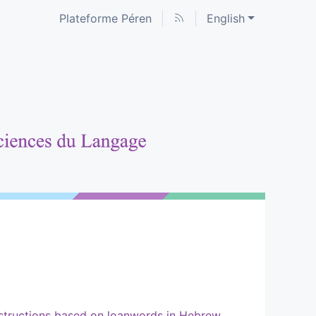
Plateforme Péren
English
structions based on loanwords in Hebrew