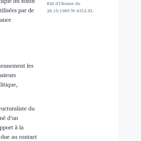
tique du statut
RSS d’Ukraine du
tilisées par de
28.10.1989 № 8312-XI.
éance
diennement les
usieurs
litique,
ucturaliste du
né d’un
pport à la
 due au contact