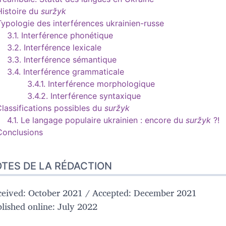
Histoire du
suržyk
Typologie des interférences ukrainien-russe
3.1.
Interférence phonétique
3.2.
Interférence lexicale
3.3.
Interférence sémantique
3.4.
Interférence grammaticale
3.4.1.
Interférence morphologique
3.4.2.
Interférence syntaxique
lassifications possibles du
suržyk
4.1.
Le langage populaire ukrainien : encore du
suržyk
?!
Conclusions
TES DE LA RÉDACTION
eived: October 2021 / Accepted: December 2021
lished online: July 2022