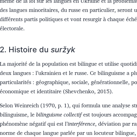
même de la loi sur les langues en Ukraine et la probléma
des langues minoritaires, du russe en particulier, seront u
différents partis politiques et vont resurgir à chaque éch
électorale.
2.
Histoire du
suržyk
La majorité de la population est bilingue et utilise quoti
deux langues : l’ukrainien et le russe. Ce bilinguisme a pl
particularités : géographique, sociale, générationnelle, po
économique et identitaire (Shevchenko, 2015).
Selon Weinreich (1970, p. 1), qui formula une analyse str
bilinguisme, le
bilinguisme collectif
est toujours accompag
phénomène négatif qui est l’
interférence
, déviation par ra
norme de chaque langue parlée par un locuteur bilingue,