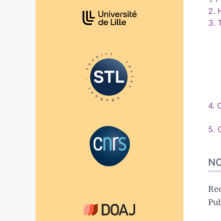
Affiliations/partenaires
2.
3.
4.
C
5.
NO
Rec
Pub