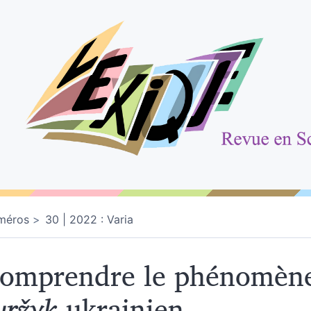
méros
30 | 2022 : Varia
omprendre le phénomèn
uržyk
ukrainien