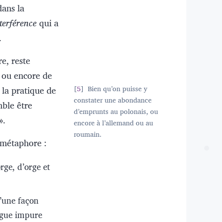
dans la
terférence
qui a
.
re, reste
s ou encore de
la pratique de
5
Bien qu’on puisse y
constater une abondance
mble être
d’emprunts au polonais, ou
».
encore à l’allemand ou au
roumain.
 métaphore :
rge, d’orge et
’une façon
angue impure