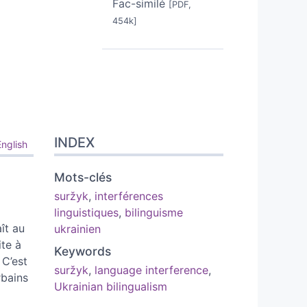
Fac-similé
[PDF,
454k]
INDEX
English
Mots-clés
suržyk
,
interférences
linguistiques
,
bilinguisme
ît au
ukrainien
ite à
Keywords
 C’est
suržyk
,
language interference
,
rbains
Ukrainian bilingualism