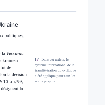
Ukraine
x politiques,
r la
Verxovna
’ukrainien
1
Dans cet article, le
système international de la
atut de
translittération du cyrillique
lon la décision
a été appliqué pour tous les
№ 10-
рп
/99,
noms propres.
désignent la