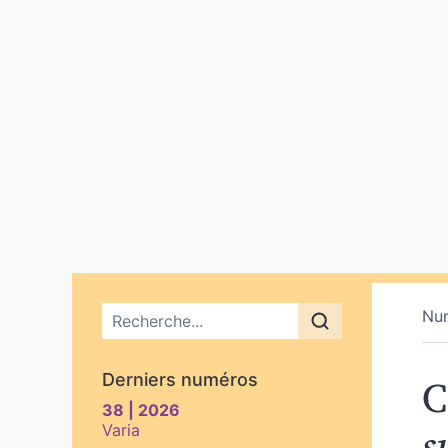
Menu principal
Nu
C
Derniers numéros
38 | 2026
s
Varia