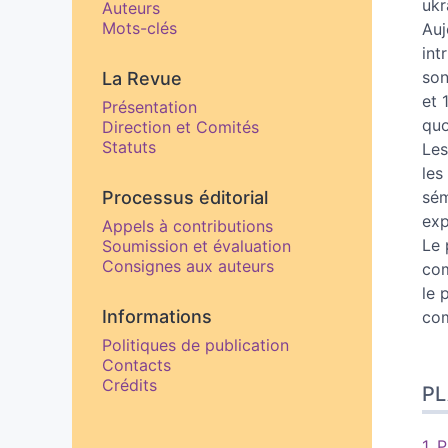
ukr
Auteurs
Mots-clés
Auj
int
son
La Revue
et 
Présentation
quo
Direction et Comités
Statuts
Les
les
Processus éditorial
sém
exp
Appels à contributions
Le 
Soumission et évaluation
Consignes aux auteurs
co
le 
Informations
com
Politiques de publication
Contacts
Crédits
P
1.
P