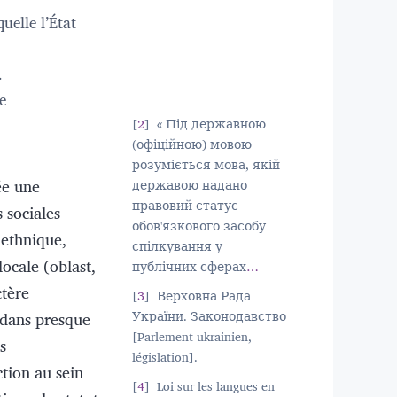
uelle l’État
.
e
2
« Під державною
(офіційною) мовою
розуміється мова, якій
ée une
державою надано
правовий статус
 sociales
обов'язкового засобу
 ethnique,
спілкування у
ocale (oblast,
публічних сферах
…
ctère
3
Верховна Рада
t dans presque
України. Законодавство
[Parlement ukrainien,
s
législation].
ction au sein
4
Loi sur les langues en