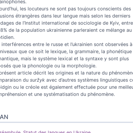
ainophones.
ourd’hui, les locuteurs ne sont pas toujours conscients des
rusions étrangères dans leur langue mais selon les derniers
dages de l’Institut international de sociologie de Kyiv, entr
18% de la population ukrainienne parleraient ce mélange au
tidien.
 interférences entre le russe et l’ukrainien sont observées à
 niveaux que ce soit le lexique, la grammaire, la phonétique
antique, mais le système lexical et la syntaxe y sont plus
osés que la phonologie ou la morphologie.
présent article décrit les origines et la nature du phénomè
mparaison du
suržyk
avec d’autres systèmes linguistiques
pidgin ou le créole est également effectuée pour une meille
préhension et une systématisation du phénomène.
LAN
réambule. Statut des langues en Ukraine