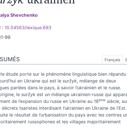
talya
Shevchenko
 :
10.54563/lexique.693
81-99
sumés
ÉSUMÉS
ex
Français
n
te
te étude porte sur le phénomène linguistique bien répandu
liographie
ourd’hui en Ukraine qui est le
suržyk
, mélange de deux
tes
gues parlées dans le pays, à savoir l’ukrainien et le russe.
ustrations
’origine, le
suržyk
est un mélange ukrainien-russe qui appara
er cet article
ème
ent de l’expansion du russe en Ukraine au 18
siècle, su
eur
 décrets tsaristes interdisant l’ukrainien en Ukraine de l’Est.
uite le résultat de l’urbanisation du pays avec les centres u
oritairement russophones et les villages majoritairement