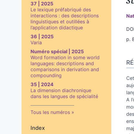
37 | 2025
Le lexique préfabriqué des
interactions : des descriptions
Na
linguistiques et outillées à
l’application didactique
DOI
36 | 2025
p. 
Varia
Numéro spécial | 2025
Ré
Word formation in some world
R
Ind
languages: descriptions and
comparisons in derivation and
Pla
compounding
Tex
Cet
Bib
35 | 2024
auj
La dimension diachronique
No
lan
dans les langues de spécialité
Ill
A l
Cit
mom
Tous les numéros
Aut
des
ens
Index
maj