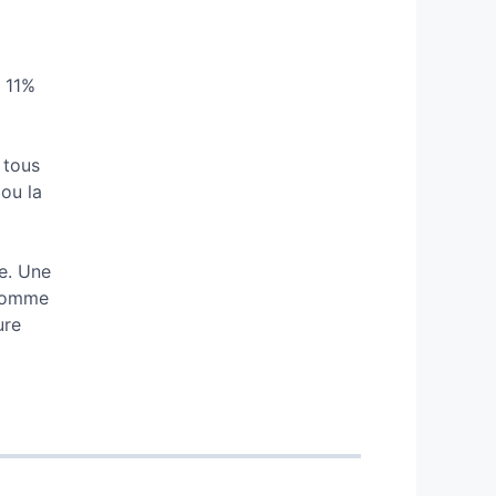
e 11%
 tous
 ou la
ne. Une
 comme
ure